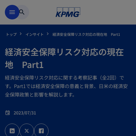
Skip to main content
menu
search
トップ
インサイト
経済安全保障リスク対応の現在地 Part1
経済安全保障リスク対応の現在
地 Part1
経済安全保障リスク対応に関する考察記事（全2回）で
す。Part1では経済安全保障の意義と背景、日米の経済安
全保障政策と影響を解説します。
2023/07/31
event
新
新
新
し
し
し
い
い
い
タ
タ
タ