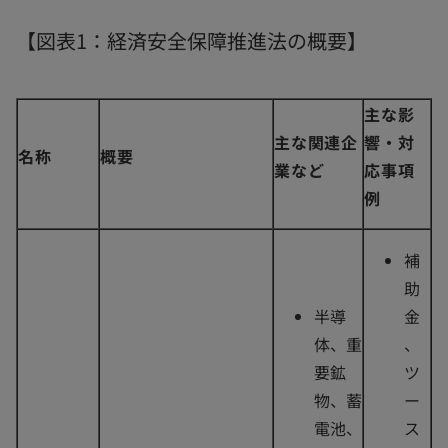
【図表1：経済安全保障推進法の概要】
主な影
主な関連企
響・対
名称
概要
業など
応事項
例
補
助
半導
金
体、重
、
要鉱
ツ
物、蓄
ー
電池、
ス