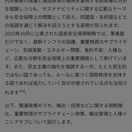
内労働者の保護と通商政策の連携を重視する前政権の方針
を踏襲しつつも、サステナビリティに関する広範なテーマ
をも安全保障上の問題として捉え、同盟国・友好国などと
の協調を通じて解決を図ろうとする姿勢が見られます。
2022年10月に公表された国家安全保障戦略では、軍事面
だけでなく、基幹インフラの保護、重要物資のサプライチ
ェーン、気候変動・エネルギー問題、食料不安、人権な
ど、広範な分野を安全保障上の重要課題として挙げていま
す。また、民主主義の強化を強調する一方、たとえ民主的
ではない国であっても、ルールに基づく国際秩序を支持す
る国であれば協力していく旨が示唆されている点も注目さ
※4
れます
。
以下、関連政策のうち、輸出・投資などに関する規制強
化、重要物資のサプライチェーン政策、輸出管理と人権イ
ニシアチブについて紹介します。