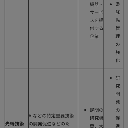
機器・
委
サービ
託
スを提
先
供する
管
企業
理
の
強
化
研
究
開
発
民間の
の
AIなどの特定重要技術
研究機
促
先端技術
の開発促進などのた
関、大
進