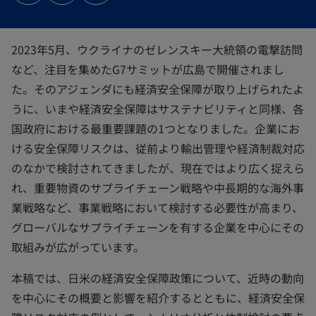
ブ
ブ
ブ
で
で
で
開
開
開
く
く
く
2023年5月、ウクライナのゼレンスキー大統領の電撃訪問
など、注目を集めたG7サミットが広島で開催されまし
た。そのアジェンダにも経済安全保障が取り上げられたよ
うに、いまや経済安全保障はサステナビリティと同様、各
国政府における最重要課題の1つとなりました。企業にお
ける安全保障リスクは、従前より輸出管理や経済制裁対応
のなかで検討されてきましたが、現在ではより広く捉えら
れ、重要物資のサプライチェーン戦略や中長期的な海外事
業戦略など、事業戦略において検討する必要性が高まり、
グローバルなサプライチェーンを有する企業を中心にその
取組みが広がっています。
本稿では、日米の経済安全保障政策について、近時の動向
を中心にその概要と影響を紹介するとともに、経済安全保