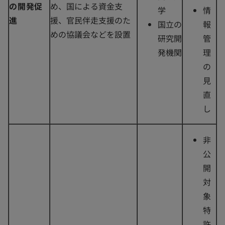
の開発促
め、国による資金支
学
情
進
援、官民伴走支援のた
国立の
報
めの協議会などを設置
研究開
管
発機関
理
の
見
直
し
非
公
開
対
象
特
許