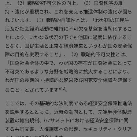
上、（2）戦略的不可欠性の向上、（3）国際秩序の維
持・強化が重視され、これを支える推進体制の強化が図ら
れています。（1）戦略的自律性とは、「わが国の国民生
活及び社会経済活動の維持に不可欠な基盤を強靭化するこ
とにより、いかなる状況の下でも他国に過度に依存するこ
となく、国民生活と正常な経済運営というわが国の安全保
障の目的を実現すること」、（2）戦略的不可欠性とは、
「国際社会全体の中で、わが国の存在が国際社会にとって
不可欠であるような分野を戦略的に拡大することにより、
わが国の長期的・持続的な繁栄及び国家安全保障を確保す
※2
ること」とされています
。
ここでは、その基礎的な法制度である経済安全保障推進法
を説明するとともに、近時の動向として、先端半導体製造
装置の輸出規制、G7サミットにおける経済安全保障に関
する共同文書、人権施策への影響、セキュリティ・クリア