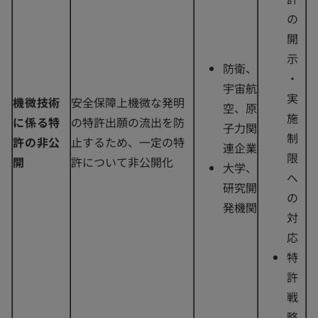
の
開
示
防衛、
・
宇宙航
実
機微技術
安全保障上機微な発明
空、原
施
に係る特
の特許出願の流出を防
子力関
制
許の非公
止するため、一定の特
連企業
限
開
許について非公開化
大学、
へ
研究開
の
発機関
対
応
特
許
戦
略