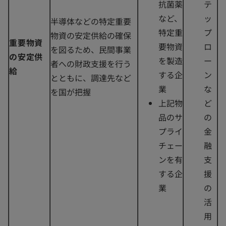
抗菌薬
テ
など、
ッ
半導体などの特定重要
特定重
プ
物資の安定供給の確保
重要物資
要物資
ロ
を図るため、民間事業
の安定供
を製造
ー
者への財政支援を行う
給
する企
ン
とともに、調達先など
業
な
を国が把握
上記物
ど
品のサ
の
プライ
金
チェー
融
ンを有
支
する企
援
業
の
活
用