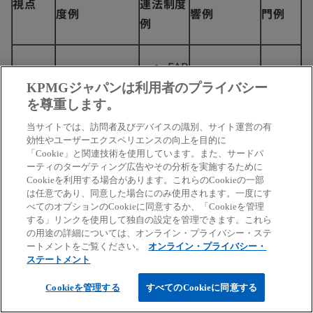
視点
連法制度
度例
響例
門例
例
EAR
輸
・
KPMGジャパンは利用者のプライバシー
安全保
輸出管理規制
出
ECR
を尊重します。
障貿
の改正・リス
管
外為法
A
易・経
ト更新への対
当サイトでは、訪問者及びデバイスの識別、サイト運営の有
理
効性やユーザーエクスペリエンスの向上を目的に
OFA
済制裁
応
法
「Cookie」と関連技術を使用しています。また、サードパ
C規
ーティのターゲティング広告やその分析を実施するために
務
Cookieを利用する場合があります。これらのCookieの一部
制
は任意であり、同意した場合にのみ使用されます。一度にす
べてのオプションのCookieに同意するか、「Cookieを管理
する」リンクを使用して独自の設定を管理できます。これら
経
の用途の詳細については、オンライン・プライバシー・ステ
営
ートメントをご覧ください。
オンライン・プライバシー・
FIR
投資規
各国における
ステートメント
企
外為法
RM
制
投資規制対応
画
Cookieを管理する
すべてのCookieに同意する
A
法