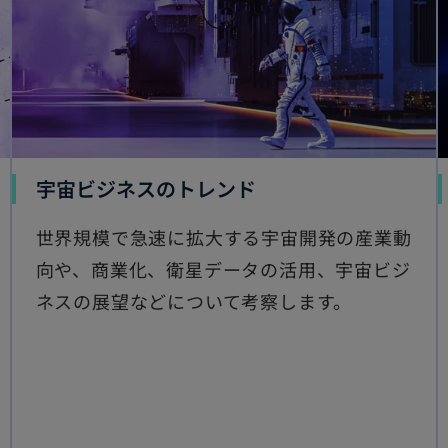
新
宇宙ビジネスのトレンド
し
世界規模で急速に拡大する宇宙開発の産業動
い
向や、商業化、衛星データの活用、宇宙ビジ
タ
ネスの展望などについて考察します。
ブ
で
開
く