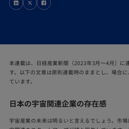
し
し
し
い
い
い
タ
タ
タ
ブ
ブ
ブ
で
で
で
開
開
開
く
く
く
本連載は、日経産業新聞（2023年3月～4月）
す。以下の文章は原則連載時のままとし、場合に
ています。
日本の宇宙関連企業の存在感
宇宙産業の未来は明るいと言えるでしょう。市場