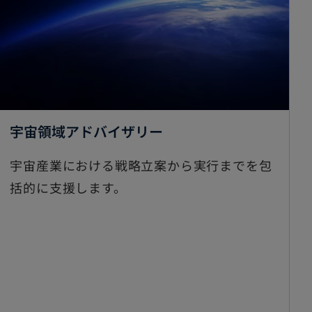
新
宇宙領域アドバイザリー
し
宇宙産業における戦略立案から実行までを包
い
括的に支援します。
タ
ブ
で
開
く