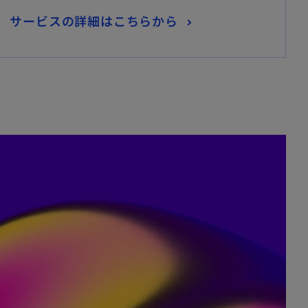
新
サービスの詳細はこちらから
し
い
タ
ブ
で
開
く