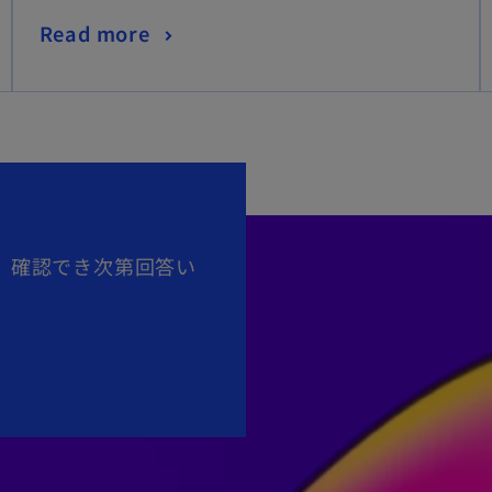
新
Read more
し
い
タ
ブ
で
開
、確認でき次第回答い
く