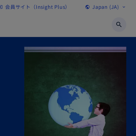
会員サイト（Insight Plus）
Japan (JA)
gin
public
expand_more
新
し
search
い
タ
ブ
で
開
く