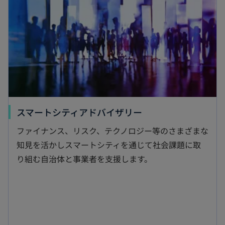
ブ
で
開
く
新
スマートシティアドバイザリー
し
ファイナンス、リスク、テクノロジー等のさまざまな
い
知見を活かしスマートシティを通じて社会課題に取
タ
り組む自治体と事業者を支援します。
ブ
で
開
く