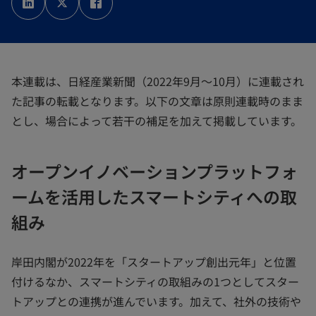
い
い
い
タ
タ
タ
ブ
ブ
ブ
で
で
で
開
開
開
く
く
く
本連載は、日経産業新聞（2022年9月～10月）に連載され
た記事の転載となります。以下の文章は原則連載時のまま
とし、場合によって若干の補足を加えて掲載しています。
オープンイノベーションプラットフォ
ームを活用したスマートシティへの取
組み
岸田内閣が2022年を「スタートアップ創出元年」と位置
付けるなか、スマートシティの取組みの1つとしてスター
トアップとの連携が進んでいます。加えて、社外の技術や