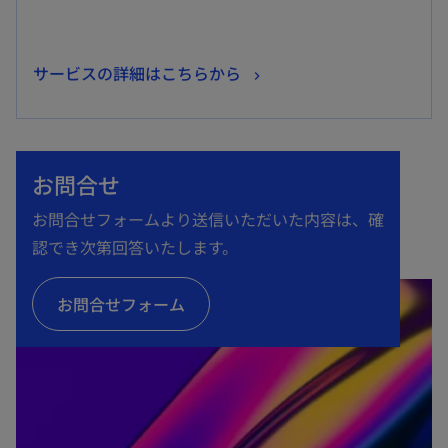
新
サービスの詳細はこちらから
し
い
タ
お問合せ
ブ
で
お問合せフォームより送信いただいた内容は、確
開
認でき次第回答いたします。
く
お問合せフォーム