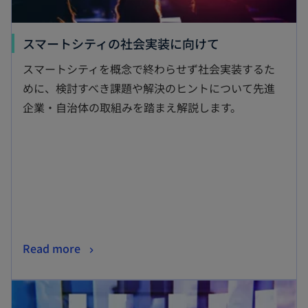
新
スマートシティの社会実装に向けて
し
スマートシティを概念で終わらせず社会実装するた
い
めに、検討すべき課題や解決のヒントについて先進
タ
企業・自治体の取組みを踏まえ解説します。
ブ
で
開
く
新
Read more
し
新しいタブで開く
い
タ