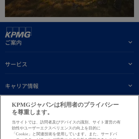
ブ
で
開
く
ご案内
サービス
キャリア情報
新
新
新
新
新
KPMGジャパンは利用者のプライバシー
し
し
し
し
し
を尊重します。
免責事項
プライバシーポリシー
アクセシビリティー
ヘルプ
通報窓口
い
い
い
い
い
当サイトでは、訪問者及びデバイスの識別、サイト運営の有
タ
タ
タ
タ
タ
© 2026 KPMG AZSA LLC, a limited liability audit corporation
効性やユーザーエクスペリエンスの向上を目的に
ブ
ブ
ブ
ブ
ブ
「Cookie」と関連技術を使用しています。また、サードパ
incorporated under the Japanese Certified Public Accountants Law and