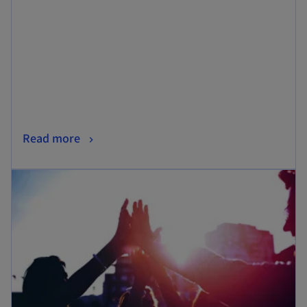
タ
ブ
で
開
く
新
Read more
し
新しいタブで開く
い
タ
ブ
で
開
く