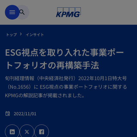
Skip to main content
menu
search
トップ
インサイト
ESG視点を取り入れた事業ポー
トフォリオの再構築手法
旬刊経理情報（中央経済社発行）2022年10月1日特大号
（No.1656）に ESG視点の事業ポートフォリオに関する
KPMGの解説記事が掲載されました。
2022/11/01
event
新
新
新
し
し
し
い
い
い
タ
タ
タ