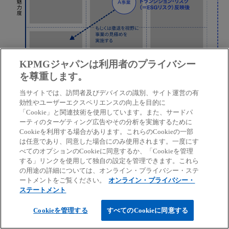
KPMGジャパンは利用者のプライバシー
を尊重します。
当サイトでは、訪問者及びデバイスの識別、サイト運営の有
効性やユーザーエクスペリエンスの向上を目的に
「Cookie」と関連技術を使用しています。また、サードパ
ーティのターゲティング広告やその分析を実施するために
Cookieを利用する場合があります。これらのCookieの一部
は任意であり、同意した場合にのみ使用されます。一度にす
（出所）KPMGにて作成
べてのオプションのCookieに同意するか、「Cookieを管理
する」リンクを使用して独自の設定を管理できます。これら
の用途の詳細については、オンライン・プライバシー・ステ
ートメントをご覧ください。
オンライン・プライバシー・
ステートメント
特定のESGテーマに限定して評価する方法
Cookieを管理する
すべてのCookieに同意する
ここまでで解説した「ESGの全体像を捉えて評価する方