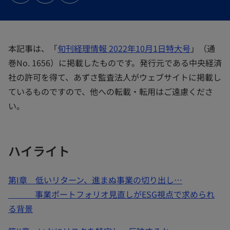
ブ
ブ
ブ
で
で
で
開
開
開
く
く
く
本記事は、「
旬刊経理情報 2022年10月1日特大号
」（通
巻No. 1656）に掲載したものです。発行元である中央経済
社の許可を得て、あずさ監査法人がウェブサイトに掲載し
ているものですので、他への転載・転用はご遠慮くださ
い。
ハイライト
第I章 低いリターン、進まぬ事業の切り出し…
事業ポートフォリオ見直しがESG視点で求められ
る背景