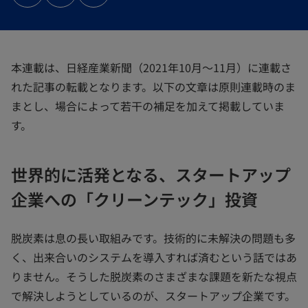
タ
タ
タ
ブ
ブ
ブ
で
で
で
開
開
開
く
く
く
本連載は、日経産業新聞（2021年10月～11月）に連載さ
れた記事の転載となります。以下の文章は原則連載時のま
まとし、場合によって若干の補足を加えて掲載していま
す。
世界的に活発となる、スタートアップ
企業への「クリーンテック」投資
脱炭素は息の長い取組みです。技術的に未解決の問題も多
く、出来合いのシステムを導入すれば済むという話ではあ
りません。そうした脱炭素のさまざまな課題を新たな視点
で解決しようとしているのが、スタートアップ企業です。