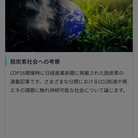
ブ
で
開
く
新
脱炭素社会への考察
し
COP26開催時に日経産業新聞に掲載された脱炭素の
い
連載記事です。さまざまな分野におけるCO2削減や再
タ
エネの課題に触れ持続可能な社会について論じます。
ブ
で
開
く