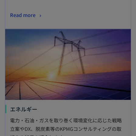
新
Read more
し
新しいタブで開く
い
タ
ブ
で
開
く
新
エネルギー
し
電力・石油・ガスを取り巻く環境変化に応じた戦略
い
立案やDX、脱炭素等のKPMGコンサルティングの取
タ