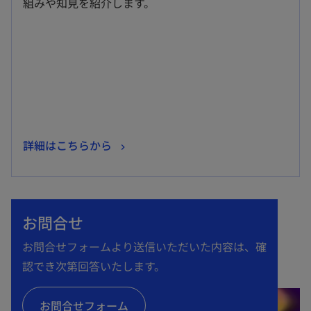
組みや知見を紹介します。
ブ
で
開
く
新
詳細はこちらから
し
い
タ
お問合せ
ブ
で
お問合せフォームより送信いただいた内容は、確
開
認でき次第回答いたします。
く
お問合せフォーム