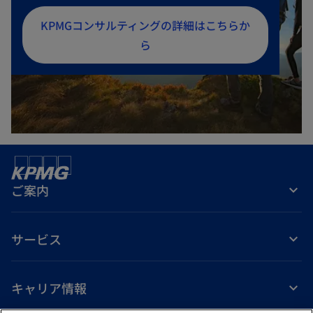
新
KPMGコンサルティングの詳細はこちらか
し
ら
い
タ
ブ
で
開
く
ご案内
サービス
キャリア情報