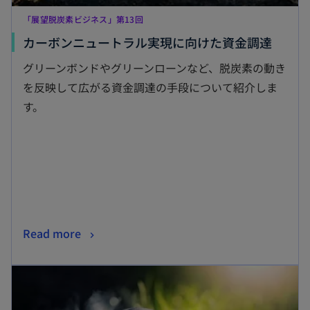
「展望脱炭素ビジネス」第13回
新
カーボンニュートラル実現に向けた資金調達
し
グリーンボンドやグリーンローンなど、脱炭素の動き
い
を反映して広がる資金調達の手段について紹介しま
タ
す。
ブ
で
開
く
新
Read more
し
新しいタブで開く
い
タ