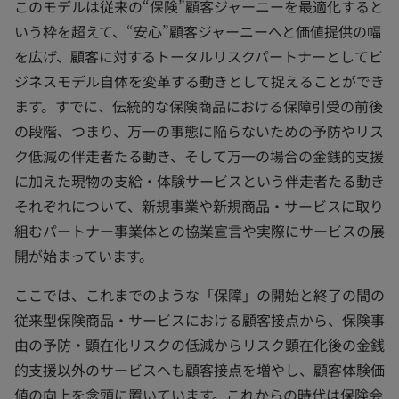
このモデルは従来の“保険”顧客ジャーニーを最適化すると
いう枠を超えて、“安心”顧客ジャーニーへと価値提供の幅
を広げ、顧客に対するトータルリスクパートナーとしてビ
ジネスモデル自体を変革する動きとして捉えることができ
ます。すでに、伝統的な保険商品における保障引受の前後
の段階、つまり、万一の事態に陥らないための予防やリス
ク低減の伴走者たる動き、そして万一の場合の金銭的支援
に加えた現物の支給・体験サービスという伴走者たる動き
それぞれについて、新規事業や新規商品・サービスに取り
組むパートナー事業体との協業宣言や実際にサービスの展
開が始まっています。
ここでは、これまでのような「保障」の開始と終了の間の
従来型保険商品・サービスにおける顧客接点から、保険事
由の予防・顕在化リスクの低減からリスク顕在化後の金銭
的支援以外のサービスへも顧客接点を増やし、顧客体験価
値の向上を念頭に置いています。これからの時代は保険会