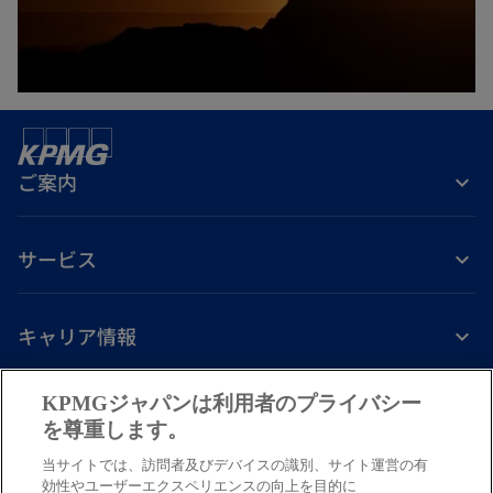
タ
ブ
で
開
く
ご案内
サービス
キャリア情報
新
新
新
新
新
KPMGジャパンは利用者のプライバシー
し
し
し
し
し
を尊重します。
免責事項
プライバシーポリシー
アクセシビリティー
ヘルプ
通報窓口
い
い
い
い
い
当サイトでは、訪問者及びデバイスの識別、サイト運営の有
タ
タ
タ
タ
タ
© 2026 KPMG AZSA LLC, a limited liability audit corporation
効性やユーザーエクスペリエンスの向上を目的に