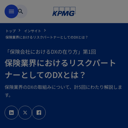
Skip to main content
menu
search
トップ
インサイト
保険業界におけるリスクパートナーとしてのDXとは？
「保険会社におけるDXの在り方」第1回
保険業界におけるリスクパート
ナーとしてのDXとは？
保険業界のDXの取組みについて、計5回にわたり解説しま
す。
新
新
新
し
し
し
い
い
い
タ
タ
タ
ブ
ブ
ブ
で
で
で
開
開
開