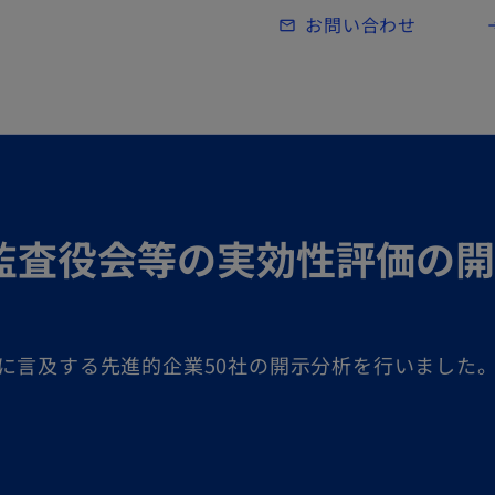
Skip to main content
お問い合わせ
mail_outline
lo
監査役会等の実効性評価の開
に言及する先進的企業50社の開示分析を行いました