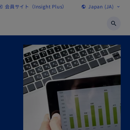
会員サイト（Insight Plus）
Japan (JA)
gin
public
expand_more
新
し
search
い
タ
ブ
で
開
く
。