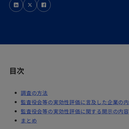
新
新
新
し
し
し
い
い
い
タ
タ
タ
ブ
ブ
ブ
で
で
で
開
開
開
く
く
く
目次
調査の方法
監査役会等の実効性評価に言及した企業の
監査役会等の実効性評価に関する開示の内容
まとめ