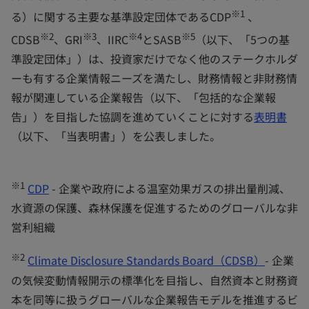
※1
る）に関する主要な基準設定団体であるCDP
、
※2
※3
※4
※5
CDSB
、GRI
、IIRC
とSASB
（以下、「5つの基
準設定団体」）は、投資家だけでなく他のステークホルダ
ーも有する企業情報ニーズを満たし、財務情報と非財務情
報が関連している企業報告（以下、「包括的な企業報
告」）を目指した協調を進めていくことに対する
表明書
（以下、「当表明書」）を公表しました。
※1
CDP
- 企業や政府による温室効果ガスの排出量削減、
水資源の保護、森林保護を促進するためのグローバルな非
営利組織
※2
Climate Disclosure Standards Board（CDSB）
- 企業
の気候変動情報開示の標準化を目指し、自然資本と財務資
本を同等に扱うグローバルな企業報告モデルを推進するビ