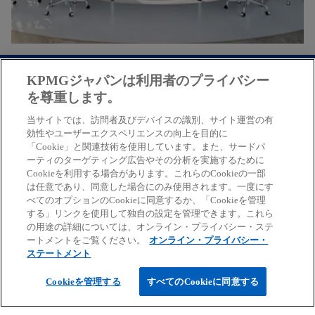
く
KPMGジャパンは利用者のプライバシー
を尊重します。
ご案内
当サイトでは、訪問者及びデバイスの識別、サイト運営の有
効性やユーザーエクスペリエンスの向上を目的に
サービス
「Cookie」と関連技術を使用しています。また、サードパ
ーティのターゲティング広告やその分析を実施するために
Cookieを利用する場合があります。これらのCookieの一部
は任意であり、同意した場合にのみ使用されます。一度にす
キャリア情報
べてのオプションのCookieに同意するか、「Cookieを管理
する」リンクを使用して独自の設定を管理できます。これら
の用途の詳細については、オンライン・プライバシー・ステ
新
新
新
新
新
ートメントをご覧ください。
オンライン・プライバシー・
し
し
し
し
し
ステートメント
免責事項
プライバシーポリシー
アクセシビリティー
ヘルプ
通報窓口
い
い
い
い
い
Cookieを管理する
すべてのCookieに同意する
タ
タ
タ
タ
タ
© 2026 KPMG AZSA LLC, a limited liability audit corporation
ブ
ブ
ブ
ブ
ブ
incorporated under the Japanese Certified Public Accountants Law and