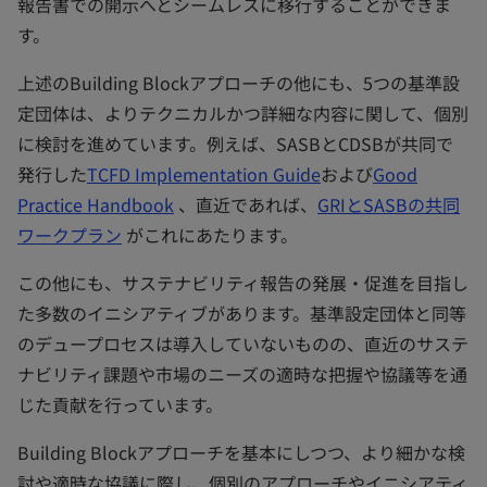
報告書での開示へとシームレスに移行することができま
す。
上述のBuilding Blockアプローチの他にも、5つの基準設
定団体は、よりテクニカルかつ詳細な内容に関して、個別
に検討を進めています。例えば、SASBとCDSBが共同で
発行した
TCFD Implementation Guide
および
Good
Practice Handbook
、直近であれば、
GRIとSASBの共同
ワークプラン
がこれにあたります。
この他にも、サステナビリティ報告の発展・促進を目指し
た多数のイニシアティブがあります。基準設定団体と同等
のデュープロセスは導入していないものの、直近のサステ
ナビリティ課題や市場のニーズの適時な把握や協議等を通
じた貢献を行っています。
Building Blockアプローチを基本にしつつ、より細かな検
討や適時な協議に際し、個別のアプローチやイニシアティ