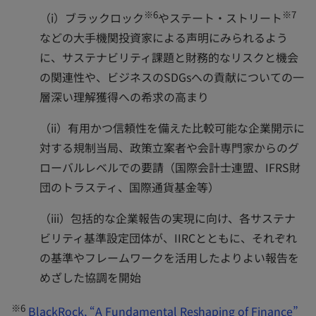
※6
※7
（i）ブラックロック
やステート・ストリート
などの大手機関投資家による声明にみられるよう
に、サステナビリティ課題と財務的なリスクと機会
の関連性や、ビジネスのSDGsへの貢献についての一
層深い理解獲得への希求の高まり
（ii）有用かつ信頼性を備えた比較可能な企業開示に
対する規制当局、政策立案者や会計専門家からのグ
ローバルレベルでの要請（国際会計士連盟、IFRS財
団のトラスティ、国際通貨基金等）
（iii）包括的な企業報告の実現に向け、各サステナ
ビリティ基準設定団体が、IIRCとともに、それぞれ
の基準やフレームワークを活用したよりよい報告を
めざした協調を開始
※6
BlackRock, “A Fundamental Reshaping of Finance”