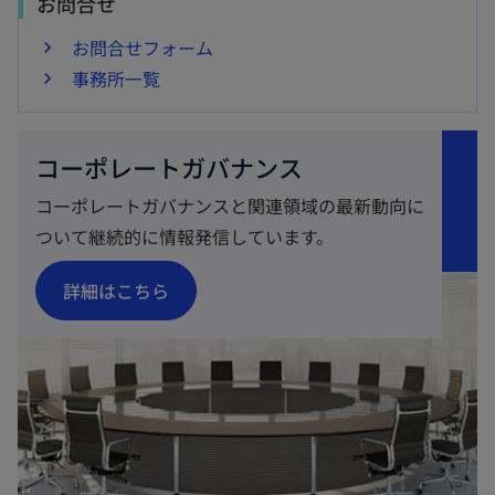
お問合せ
お問合せフォーム
事務所一覧
コーポレートガバナンス
コーポレートガバナンスと関連領域の最新動向に
ついて継続的に情報発信しています。
新
詳細はこちら
し
い
タ
ブ
で
開