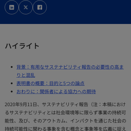
新
新
新
し
し
し
い
い
い
タ
タ
タ
ブ
ブ
ブ
で
で
で
開
開
開
く
く
く
ハイライト
背景：有用なサステナビリティ報告の必要性の高ま
りと混乱
表明書の概要：目的と5つの論点
おわりに：関係者による協力への期待
2020年9月11日、サステナビリティ報告（注：本稿におけ
るサステナビリティとは社会環境等に限らず事業の持続可
能性、及び、そのアウトカム、インパクトを通じた社会の
持続可能性に関わる事象を含む概念と事象等を広義に捉え