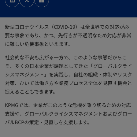
い
い
い
タ
タ
タ
ブ
ブ
ブ
で
で
で
開
開
開
く
く
く
新型コロナウイルス（COVID-19）は全世界での対応が必
要な事象であり、かつ、先行きが不透明なため対応が非常
に難しい危機事象といえます。
社会的な不安も広がる一方で、このような事態だからこ
そ、多くの日本企業が課題としてきた「グローバルクライ
シスマネジメント」を実践し、自社の組織・体制やリスク
対策、ひいては働き方や業務プロセス全体を見直す機会と
捉えることもできます。
KPMGでは、企業がこのような危機を乗り切るための対応
支援や、グローバルクライシスマネジメントおよびグロー
バルBCPの策定・見直しを支援します。