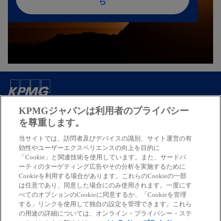
し
ら
い
タ
ブ
で
開
く
ご案内
KPMGジャパンは利用者のプライバシー
を尊重します。
サービス
当サイトでは、訪問者及びデバイスの識別、サイト運営の有
効性やユーザーエクスペリエンスの向上を目的に
「Cookie」と関連技術を使用しています。また、サードパ
ーティのターゲティング広告やその分析を実施するために
キャリア情報
Cookieを利用する場合があります。これらのCookieの一部
は任意であり、同意した場合にのみ使用されます。一度にす
新
新
新
新
新
べてのオプションのCookieに同意するか、「Cookieを管理
する」リンクを使用して独自の設定を管理できます。これら
し
し
し
し
し
の用途の詳細については、オンライン・プライバシー・ステ
免責事項
プライバシーポリシー
アクセシビリティー
ヘルプ
通報窓口