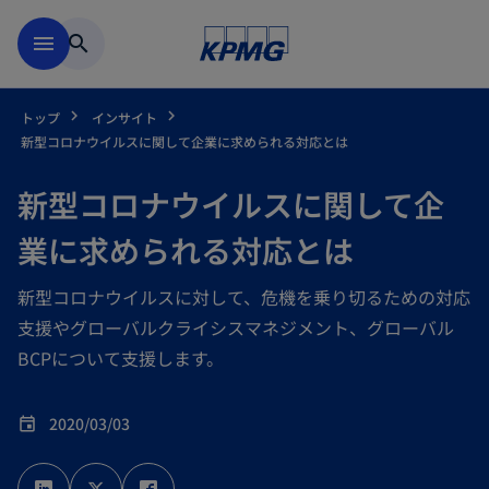
Skip to main content
menu
search
トップ
インサイト
新型コロナウイルスに関して企業に求められる対応とは
新型コロナウイルスに関して企
業に求められる対応とは
新型コロナウイルスに対して、危機を乗り切るための対応
支援やグローバルクライシスマネジメント、グローバル
BCPについて支援します。
2020/03/03
event
新
新
新
し
し
し