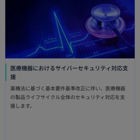
ブ
で
開
く
医療機器におけるサイバーセキュリティ対応支
新
援
し
薬機法に基づく基本要件基準改正に伴い、医療機器
い
の製品ライフサイクル全体のセキュリティ対応を支
タ
援します。
ブ
で
開
く