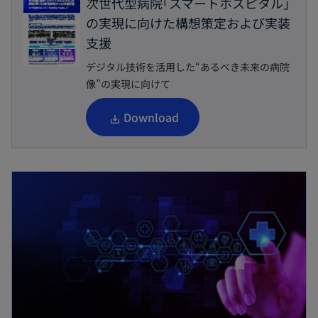
次世代型病院｢スマートホスピタル｣
の実現に向けた構想策定および実装
支援
デジタル技術を活用した“あるべき未来の病院
像”の実現に向けて
新
Download
し
い
新しいタブで開く
タ
ブ
で
開
く