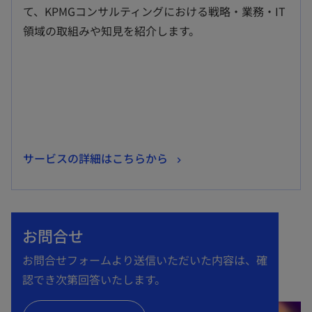
い
て、KPMGコンサルティングにおける戦略・業務・IT
タ
領域の取組みや知見を紹介します。
ブ
で
開
く
新
サービスの詳細はこちらから
し
い
タ
お問合せ
ブ
で
お問合せフォームより送信いただいた内容は、確
開
認でき次第回答いたします。
く