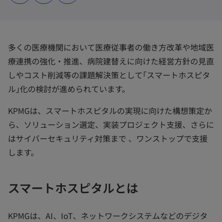
タ
タ
タ
ブ
ブ
ブ
で
で
で
開
開
開
く
く
く
多くの医療機関において医療従事者の働き方改革や地域医
療連携の強化・推進、病院建替えに向けた経営方針の見直
しやコスト削減等の課題解決策として｢スマートホスピタ
ル｣化の検討が進められています。
KPMGは、スマートホスピタルの実現に向けた構想策定か
ら、ソリューション選定、実装プロジェクト支援、さらに
はサイバーセキュリティ対策まで 、ワンストップで支援
します。
スマートホスピタルとは
KPMGは、AI、IoT、ネットワークシステムなどのデジタ