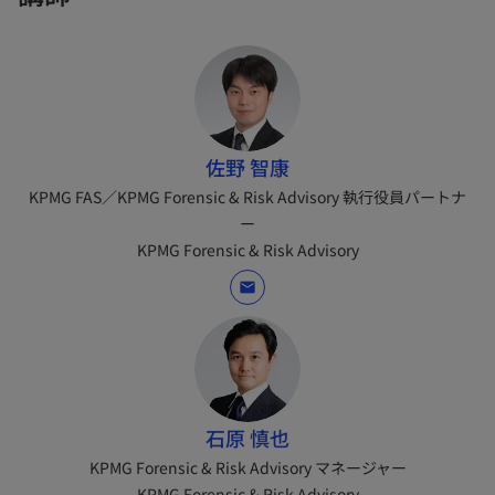
佐野 智康
KPMG FAS／KPMG Forensic & Risk Advisory 執行役員パートナ
ー
KPMG Forensic & Risk Advisory
mail
石原 慎也
KPMG Forensic & Risk Advisory マネージャー
KPMG Forensic & Risk Advisory