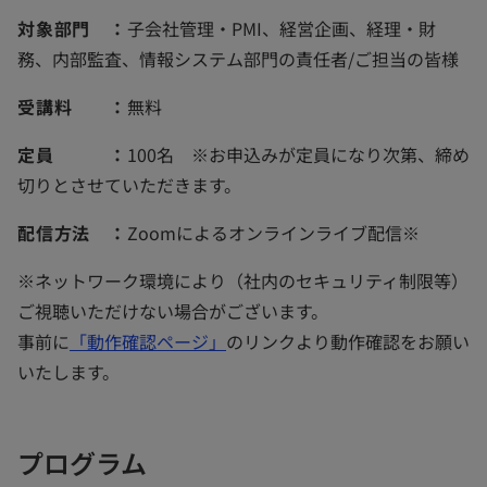
対象部門 ：
子会社管理・PMI、経営企画、経理・財
務、内部監査、情報システム部門の責任者/ご担当の皆様
受講料 ：
無料
定員 ：
100名 ※お申込みが定員になり次第、締め
切りとさせていただきます。
配信方法 ：
Zoomによるオンラインライブ配信※
※ネットワーク環境により（社内のセキュリティ制限等）
ご視聴いただけない場合がございます。
新
事前に
「動作確認ページ」
のリンクより動作確認をお願い
し
いたします。
い
タ
プログラム
ブ