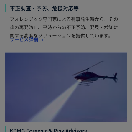
新
不正調査・予防、危機対応等
し
フォレンジック専門家による有事発生時から、その
い
後の再発防止、平時からの不正予防、発見・検知に
タ
関する高度なソリューションを提供しています。
新
サービス詳細
ブ
し
で
い
開
タ
く
ブ
で
開
く
KPMG Forensic & Risk Advisory