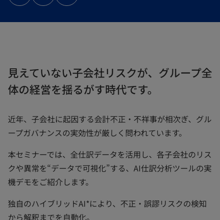
タ
タ
タ
ブ
ブ
ブ
で
で
で
開
開
開
く
く
く
見えていない子会社リスクが、グループ全
体の経営を揺るがす時代です。
近年、子会社に起因する会計不正・不祥事が相次ぎ、グル
ープガバナンスの実効性が厳しく問われています。
本セミナーでは、全仕訳データを活用し、各子会社のリス
クや異常を“データで可視化”する、AI仕訳分析ツールの実
機デモをご紹介します。
独自のハイブリッドAI*により、不正・誤謬リスクの検知
から解釈までを自動化。