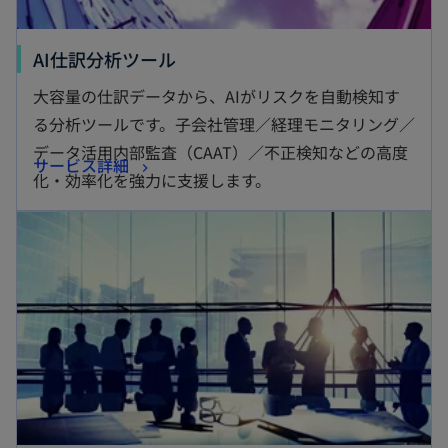
新
AI仕訳分析ツール
し
大容量の仕訳データから、AIがリスクを自動検知す
い
る分析ツールです。子会社管理／経理モニタリング／
タ
データ活用内部監査（CAAT）／不正検知などの高度
新
サービス詳細
ブ
化・効率化を強力に支援します。
し
で
新しいタブで開く
い
開
タ
く
ブ
で
開
く