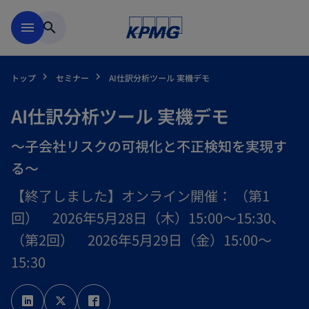
Skip to main content
menu
search
トップ
セミナー
AI仕訳分析ツール 実機デモ
AI仕訳分析ツール 実機デモ
～子会社リスクの可視化と不正検知を実現す
る～
【終了しました】オンライン開催： （第1
回） 2026年5月28日（木）15:00～15:30、
（第2回） 2026年5月29日（金）15:00～
15:30
新
新
新
し
し
し
い
い
い