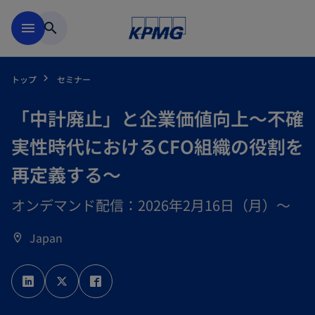
Skip to main content
menu
search
トップ
セミナー
「中計廃止」と企業価値向上～不確
実性時代におけるCFO組織の役割を
再定義する～
オンデマンド配信：2026年2月16日（月）～
Japan
location_on
新
新
新
し
し
し
い
い
い
タ
タ
タ
ブ
ブ
ブ
で
で
で