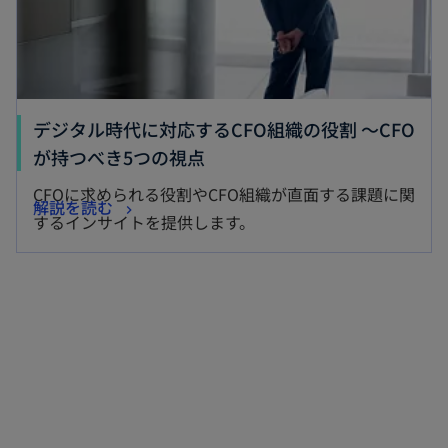
デジタル時代に対応するCFO組織の役割 ～CFO
新
が持つべき5つの視点
し
CFOに求められる役割やCFO組織が直面する課題に関
新
解説を読む
い
するインサイトを提供します。
し
タ
い
ブ
タ
で
ブ
開
で
く
開
く