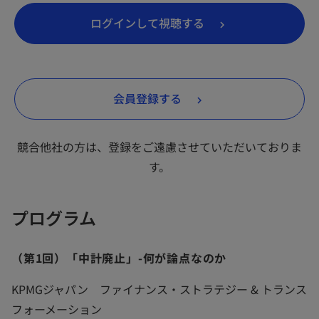
新
ログインして視聴する
し
い
タ
新
会員登録する
ブ
し
で
い
開
競合他社の方は、登録をご遠慮させていただいておりま
タ
く
す。
ブ
で
プログラム
開
く
（第1回）「中計廃止」-何が論点なのか
​KPMGジャパン ファイナンス・ストラテジー & トランス
フォーメーション