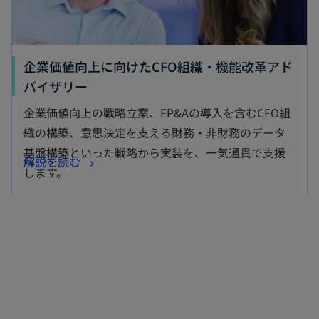
企業価値向上に向けたCFO組織・機能改革アド
新
バイザリー
し
企業価値向上の戦略立案、FP&Aの導入を含むCFO組
い
織の構築、意思決定を支える財務・非財務のデータ
タ
基盤構築といった戦略から実装を、一気通貫で支援
新
解説を読む
ブ
します。
し
で
い
開
タ
く
ブ
で
開
く