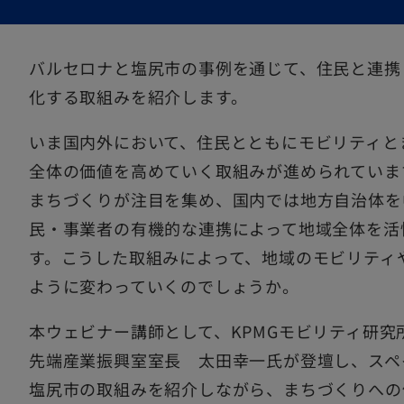
タ
タ
タ
ブ
ブ
ブ
で
で
で
バルセロナと塩尻市の事例を通じて、住民と連携
開
開
開
化する取組みを紹介します。
く
く
く
いま国内外において、住民とともにモビリティと
全体の価値を高めていく取組みが進められていま
まちづくりが注目を集め、国内では地方自治体を
民・事業者の有機的な連携によって地域全体を活
す。こうした取組みによって、地域のモビリティ
ように変わっていくのでしょうか。
本ウェビナー講師として、KPMGモビリティ研
先端産業振興室室長 太田幸一氏が登壇し、スペ
塩尻市の取組みを紹介しながら、まちづくりへの