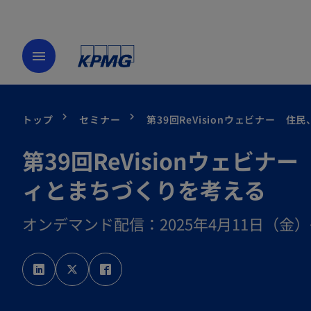
menu
トップ
セミナー
第39回ReVisionウェビナー
第39回ReVisionウェ
ィとまちづくりを考える
オンデマンド配信：2025年4月11日（金
新
新
新
し
し
し
い
い
い