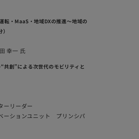
転・MaaS・地域DXの推進～地域の
分）
 幸一 氏
“共創”による次世代のモビリティと
ターリーダー
ノベーションユニット プリンシパ