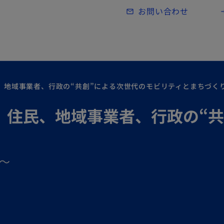
Skip to main content
お問い合わせ
mail_outline
lo
 住民、地域事業者、行政の“共創”による次世代のモビリティとまちづく
ビナー 住民、地域事業者、行政の
）～