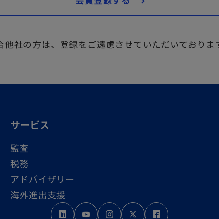
会員登録する
ブ
で
開
合他社の方は、登録をご遠慮させていただいておりま
く
サービス
監査
税務
アドバイザリー
海外進出支援
新
新
新
新
新