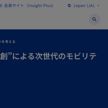
会員サイト（Insight Plus）
Japan (JA)
gin
public
expand_more
新
し
search
い
タ
ブ
りを考える
で
“共創”による次世代のモビリテ
開
く