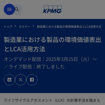
Skip to main content
menu
search
トップ
セミナー
製造業における製品の環境価値表出とLCA活用方法
製造業における製品の環境価値表出
とLCA活用方法
オンデマンド配信：2025年3月25日（火）～
／ライブ配信：終了しました
新
新
新
し
し
し
い
い
い
タ
タ
タ
ブ
ブ
ブ
で
で
で
開
開
開
く
く
く
ライフサイクルアセスメント（LCA）の計算手法を踏まえ