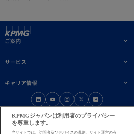
ご案内
サービス
キャリア情報
新
新
新
新
新
し
し
し
し
し
免責事項
プライバシーポリシー
アクセシビリティー
ヘルプ
通報窓口
い
い
い
い
い
KPMGジャパンは利用者のプライバシー
タ
タ
タ
タ
タ
を尊重します。
© 2026 KPMG AZSA LLC, a limited liability audit corporation
ブ
ブ
ブ
ブ
ブ
incorporated under the Japanese Certified Public Accountants Law and
当サイトでは、訪問者及びデバイスの識別、サイト運営の有