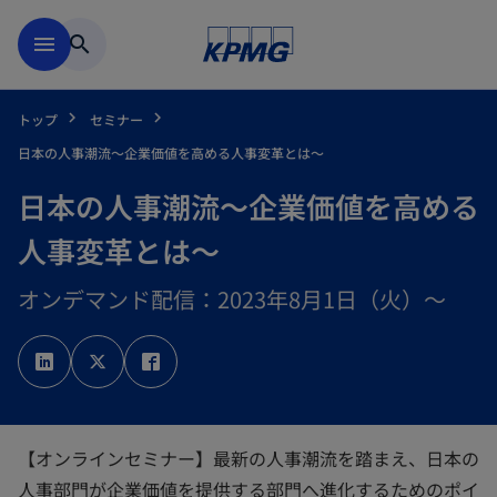
Skip to main content
menu
search
トップ
セミナー
日本の人事潮流～企業価値を高める人事変革とは～
日本の人事潮流～企業価値を高める
人事変革とは～
オンデマンド配信：2023年8月1日（火）～
新
新
新
し
し
し
い
い
い
タ
タ
タ
ブ
ブ
ブ
で
で
で
開
開
開
く
く
く
【オンラインセミナー】最新の人事潮流を踏まえ、日本の
人事部門が企業価値を提供する部門へ進化するためのポイ