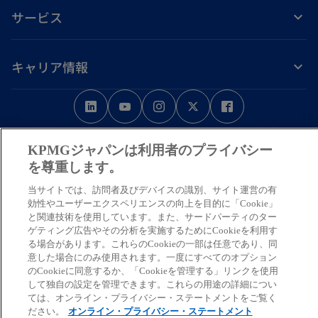
サービス
キャリア情報
新
新
新
新
新
し
し
し
し
し
免責事項
プライバシーポリシー
アクセシビリティー
ヘルプ
通報窓口
い
い
い
い
い
KPMGジャパンは利用者のプライバシー
タ
タ
タ
タ
タ
© 2026 KPMG AZSA LLC, a limited liability audit corporation
を尊重します。
ブ
ブ
ブ
ブ
ブ
incorporated under the Japanese Certified Public Accountants Law and
当サイトでは、訪問者及びデバイスの識別、サイト運営の有
a member firm of the KPMG global organization of independent member
で
で
で
で
で
効性やユーザーエクスペリエンスの向上を目的に「Cookie」
firms affiliated with KPMG International Limited, a private English
開
開
開
開
開
と関連技術を使用しています。また、サードパーティのター
company limited by guarantee. All rights reserved. © 2026 KPMG Tax
ゲティング広告やその分析を実施するためにCookieを利用す
く
く
く
く
く
Corporation, a tax corporation incorporated under the Japanese CPTA
る場合があります。これらのCookieの一部は任意であり、同
Law and a member firm of the KPMG global organization of independent
意した場合にのみ使用されます。一度にすべてのオプション
のCookieに同意するか、「Cookieを管理する」リンクを使用
member firms affiliated with KPMG International Limited, a private
して独自の設定を管理できます。これらの用途の詳細につい
English company limited by guarantee. All rights reserved.
ては、オンライン・プライバシー・ステートメントをご覧く
For more detail about the structure of the KPMG global organization
ださい。
オンライン・プライバシー・ステートメント