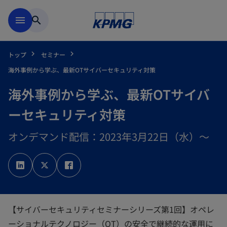
Skip to main content
menu
search
トップ
セミナー
海外事例から学ぶ、最新OTサイバーセキュリティ対策
海外事例から学ぶ、最新OTサイバ
ーセキュリティ対策
オンデマンド配信：2023年3月22日（水）～
新
新
新
し
し
し
い
い
い
タ
タ
タ
ブ
ブ
ブ
で
で
で
開
開
開
く
く
く
【サイバーセキュリティセミナーシリーズ第1回】オペレ
ーショナルテクノロジー（OT）の安全で継続的な運用に