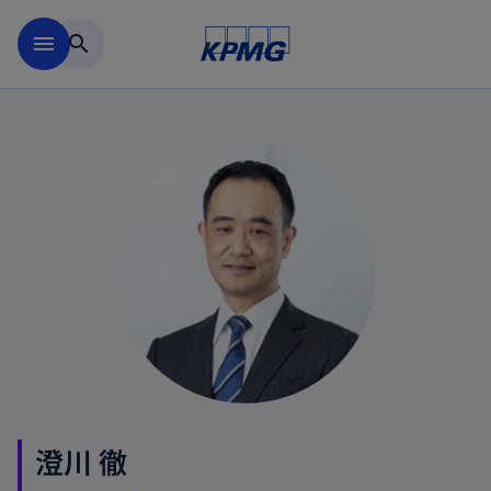
Skip to main content
menu
search
澄川 徹