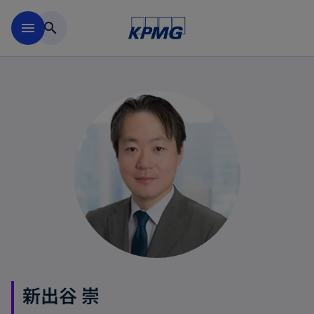
Skip to main content
menu
search
新出谷 崇