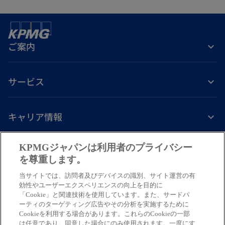
ご案内
サービス
キャリア情報
新
新
新
新
新
KPMGジャパンは利用者のプライバシー
し
し
し
し
し
を尊重します。
免責事項
プライバシーポリシー
アクセシビリティー
ヘルプ
通報窓口
い
い
い
い
い
当サイトでは、訪問者及びデバイスの識別、サイト運営の有
タ
タ
タ
タ
タ
© 2026 KPMG AZSA LLC, a limited liability audit corporation
効性やユーザーエクスペリエンスの向上を目的に
ブ
ブ
ブ
ブ
ブ
「Cookie」と関連技術を使用しています。また、サードパ
incorporated under the Japanese Certified Public Accountants Law and
ーティのターゲティング広告やその分析を実施するために
a member firm of the KPMG global organization of independent member
で
で
で
で
で
Cookieを利用する場合があります。これらのCookieの一部
firms affiliated with KPMG International Limited, a private English
開
開
開
開
開
は任意であり、同意した場合にのみ使用されます。一度にす