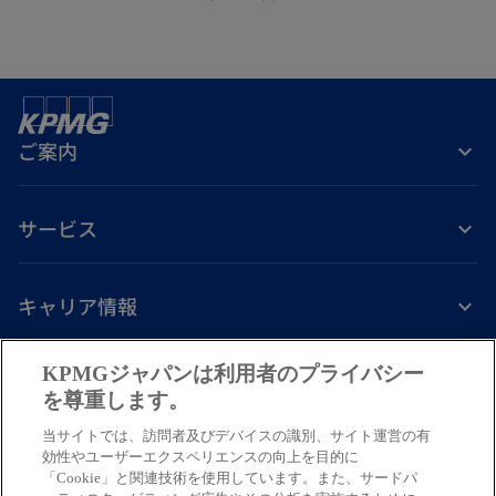
ご案内
サービス
キャリア情報
新
新
新
新
新
KPMGジャパンは利用者のプライバシー
し
し
し
し
し
を尊重します。
免責事項
プライバシーポリシー
アクセシビリティー
ヘルプ
通報窓口
い
い
い
い
い
当サイトでは、訪問者及びデバイスの識別、サイト運営の有
タ
タ
タ
タ
タ
© 2026 KPMG AZSA LLC, a limited liability audit corporation
効性やユーザーエクスペリエンスの向上を目的に
ブ
ブ
ブ
ブ
ブ
「Cookie」と関連技術を使用しています。また、サードパ
incorporated under the Japanese Certified Public Accountants Law and