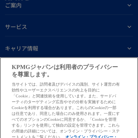
ご案内
サービス
キャリア情報
新
新
新
新
新
KPMGジャパンは利用者のプライバシー
し
し
し
し
し
を尊重します。
免責事項
プライバシーポリシー
アクセシビリティー
ヘルプ
通報窓口
い
い
い
い
い
当サイトでは、訪問者及びデバイスの識別、サイト運営の有
タ
タ
タ
タ
タ
© 2026 KPMG AZSA LLC, a limited liability audit corporation
効性やユーザーエクスペリエンスの向上を目的に
ブ
ブ
ブ
ブ
ブ
「Cookie」と関連技術を使用しています。また、サードパ
incorporated under the Japanese Certified Public Accountants Law and
ーティのターゲティング広告やその分析を実施するために
a member firm of the KPMG global organization of independent member
で
で
で
で
で
Cookieを利用する場合があります。これらのCookieの一部
firms affiliated with KPMG International Limited, a private English
開
開
開
開
開
は任意であり、同意した場合にのみ使用されます。一度にす
company limited by guarantee. All rights reserved. © 2026 KPMG Tax
べてのオプションのCookieに同意するか、「Cookieを管理
く
く
く
く
く
Corporation, a tax corporation incorporated under the Japanese CPTA
する」リンクを使用して独自の設定を管理できます。これら
Law and a member firm of the KPMG global organization of independent
の用途の詳細については、オンライン・プライバシー・ステ
ートメントをご覧ください。
オンライン・プライバシー・
member firms affiliated with KPMG International Limited, a private