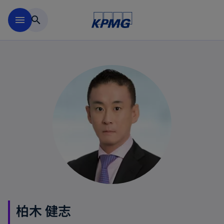
Skip to main content
menu
search
柏木 健志