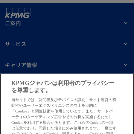
ご案内
サービス
キャリア情報
新
新
新
新
新
KPMGジャパンは利用者のプライバシー
し
し
し
し
し
を尊重します。
免責事項
プライバシーポリシー
アクセシビリティー
ヘルプ
通報窓口
い
い
い
い
い
当サイトでは、訪問者及びデバイスの識別、サイト運営の有
タ
タ
タ
タ
タ
© 2026 KPMG AZSA LLC, a limited liability audit corporation
効性やユーザーエクスペリエンスの向上を目的に
ブ
ブ
ブ
ブ
ブ
「Cookie」と関連技術を使用しています。また、サードパ
incorporated under the Japanese Certified Public Accountants Law and
ーティのターゲティング広告やその分析を実施するために
a member firm of the KPMG global organization of independent member
で
で
で
で
で
Cookieを利用する場合があります。これらのCookieの一部
firms affiliated with KPMG International Limited, a private English
開
開
開
開
開
は任意であり、同意した場合にのみ使用されます。一度にす
company limited by guarantee. All rights reserved. © 2026 KPMG Tax
べてのオプションのCookieに同意するか、「Cookieを管理