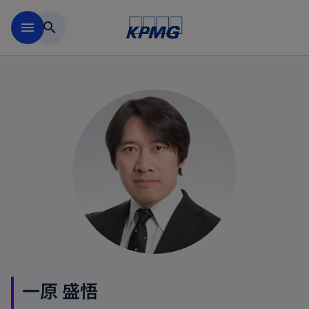
Skip to main content
menu
search
一原 盛悟