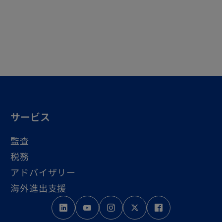
サービス
監査
税務
アドバイザリー
海外進出支援
新
新
新
新
新
し
し
し
し
し