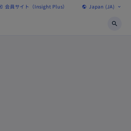
会員サイト（Insight Plus）
Japan (JA)
gin
public
expand_more
新
し
search
い
タ
ブ
で
開
く