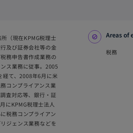
Areas of 
務所（現在KPMG税理士
銀行及び証券会社等の金
税務
び税務申告書作成業務の
ンス業務に従事。2005
経て、2008年6月に米
税務コンプライアンス業
務調査対応等、銀行・証
1月にKPMG税理士法人
心に税務コンプライアン
デリジェンス業務などを