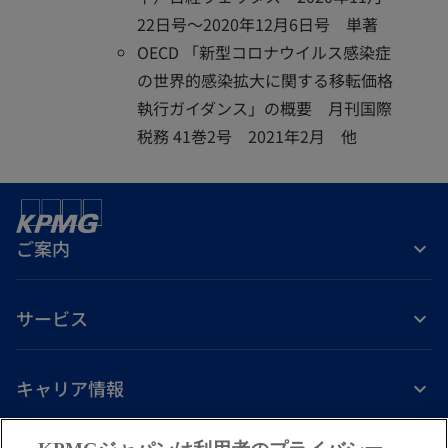
22日号～2020年12月6日号 単著
OECD 「新型コロナウイルス感染症
の世界的感染拡大に関する移転価格
執行ガイダンス」の概要 月刊国際
税務 41巻2号 2021年2月 他
ご案内
サービス
キャリア情報
新
新
新
新
新