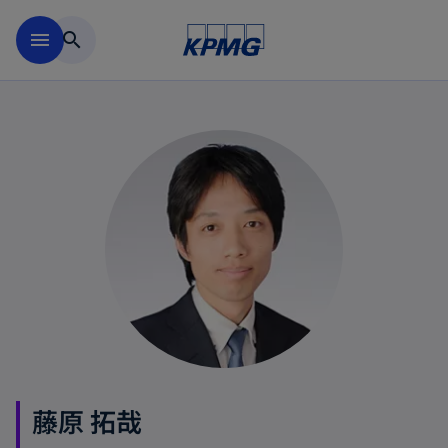
Skip to main content
menu
search
藤原 拓哉