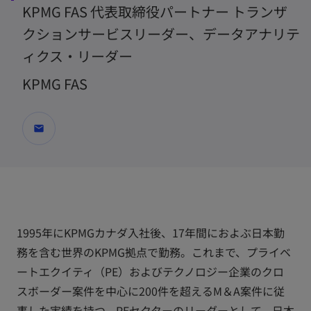
KPMG FAS 代表取締役パートナー トランザ
クションサービスリーダー、データアナリテ
ィクス・リーダー
KPMG FAS
mail
1995年にKPMGカナダ入社後、17年間におよぶ日本勤
務を含む世界のKPMG拠点で勤務。これまで、プライベ
ートエクイティ（PE）およびテクノロジー企業のクロ
スボーダー案件を中心に200件を超えるM＆A案件に従
事した実績を持つ。PEセクターのリーダーとして、日本