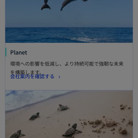
開
く
新
Planet
し
環境への影響を低減し、より持続可能で強靭な未来
い
を構築します。
新
会社案内を確認する
タ
し
ブ
新しいタブで開く
い
で
タ
開
ブ
く
で
開
く