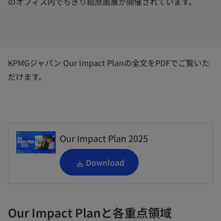
のオフィス内でちぎり絵原画展が開催されています。
V
KPMGジャパン Our Impact Planの全文をPDFでご覧いた
だけます。
i
d
Our Impact Plan 2025
新
Download
し
e
い
タ
Our Impact Planと各重点領域
ブ