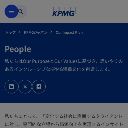
Skip to main content
menu
search
トップ
KPMGジャパン
Our Impact Plan
People
私たちはOur PurposeとOur Valuesに基づき、思いやりの
あるインクルーシブなKPMG組織文化を創造します。
新
新
新
し
し
し
い
い
い
タ
タ
タ
ブ
ブ
ブ
で
で
で
開
開
開
く
く
く
私たちにとって、「変化する社会に直面するクライアント
に対し、専門的な立場から価値向上を実現するインサイト