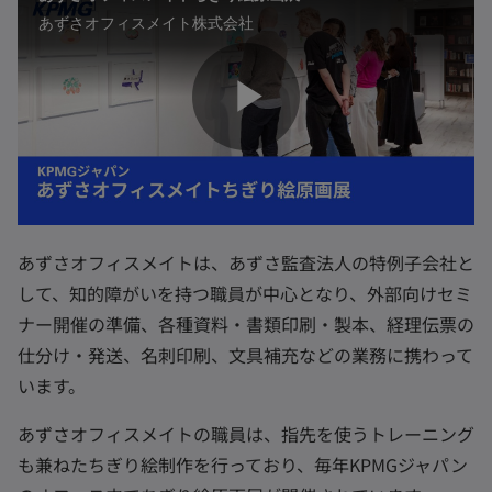
あずさオフィスメイト株式会社
P
l
あずさオフィスメイトは、あずさ監査法人の特例子会社と
して、知的障がいを持つ職員が中心となり、外部向けセミ
ナー開催の準備、各種資料・書類印刷・製本、経理伝票の
a
仕分け・発送、名刺印刷、文具補充などの業務に携わって
います。
あずさオフィスメイトの職員は、指先を使うトレーニング
y
も兼ねたちぎり絵制作を行っており、毎年KPMGジャパン