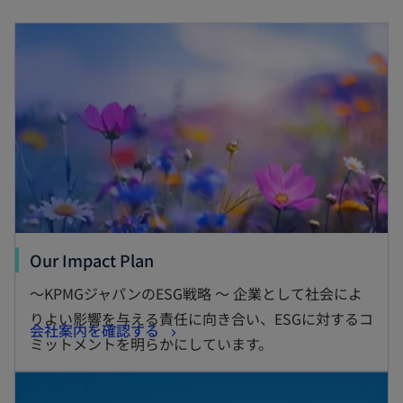
o
で
新しいタブで開く
開
く
新
Our Impact Plan
し
～KPMGジャパンのESG戦略 ～ 企業として社会によ
い
りよい影響を与える責任に向き合い、ESGに対するコ
新
会社案内を確認する
タ
ミットメントを明らかにしています。
し
ブ
新しいタブで開く
い
で