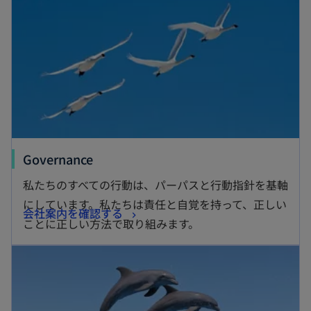
タ
開
ブ
く
で
開
く
新
Governance
し
私たちのすべての行動は、パーパスと行動指針を基軸
い
にしています。私たちは責任と自覚を持って、正しい
新
会社案内を確認する
タ
ことに正しい方法で取り組みます。
し
ブ
新しいタブで開く
い
で
タ
開
ブ
く
で