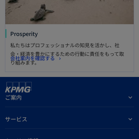
新
Prosperity
し
私たちはプロフェッショナルの知見を活かし、社
い
会・経済を豊かにするための行動に責任をもって取
新
会社案内を確認する
タ
り組みます。
し
ブ
い
で
タ
開
ブ
く
ご案内
で
開
く
サービス