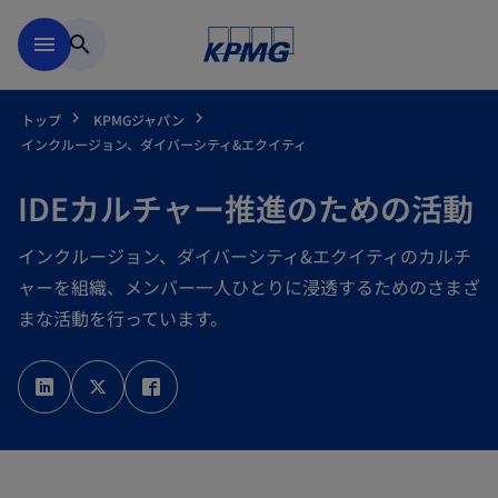
Skip to main content
menu
search
トップ
KPMGジャパン
インクルージョン、ダイバーシティ&エクイティ
IDEカルチャー推進のための活動
インクルージョン、ダイバーシティ&エクイティのカルチ
ャーを組織、メンバー一人ひとりに浸透するためのさまざ
まな活動を行っています。
新
新
新
し
し
し
い
い
い
タ
タ
タ
ブ
ブ
ブ
で
で
で
開
開
開
く
く
く