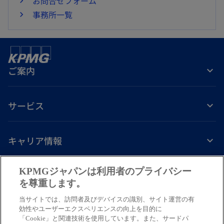
お問合せフォーム
事務所一覧
ご案内
サービス
キャリア情報
新
新
新
新
新
KPMGジャパンは利用者のプライバシー
し
し
し
し
し
を尊重します。
免責事項
プライバシーポリシー
アクセシビリティー
ヘルプ
通報窓口
い
い
い
い
い
当サイトでは、訪問者及びデバイスの識別、サイト運営の有
タ
タ
タ
タ
タ
© 2026 KPMG AZSA LLC, a limited liability audit corporation
効性やユーザーエクスペリエンスの向上を目的に
ブ
ブ
ブ
ブ
ブ
「Cookie」と関連技術を使用しています。また、サードパ
incorporated under the Japanese Certified Public Accountants Law and