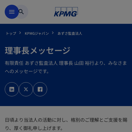
Skip to main content
menu
search
トップ
KPMGジャパン
あずさ監査法人
理事長メッセージ
有限責任 あずさ監査法人 理事長 山田 裕行より、みなさま
へのメッセージです。
新
新
新
し
し
し
い
い
い
タ
タ
タ
ブ
ブ
ブ
で
で
で
開
開
開
く
く
く
日頃より当法人の活動に対し、格別のご理解とご支援を賜
り、厚く御礼申し上げます。