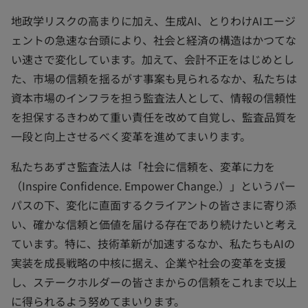
地政学リスクの高まりに加え、生成AI、とりわけAIエージ
ェントの急速な台頭により、社会と経済の構造はかつてな
い速さで変化しています。加えて、会計不正をはじめとし
た、市場の信頼を揺るがす事案も見られるなか、私たちは
資本市場のインフラを担う監査法人として、情報の信頼性
を担保するきわめて重い責任を改めて自覚し、監査品質を
一段と向上させるべく変革を進めてまいります。
私たちあずさ監査法人は「社会に信頼を、変革に力を
（Inspire Confidence. Empower Change.）」というパー
パスの下、変化に直面するクライアントの皆さまに寄り添
い、確かな信頼と価値を届ける存在であり続けたいと考え
ています。特に、技術革新が加速するなか、私たちもAIの
実装を成長戦略の中核に据え、企業や社会の変革を支援
し、ステークホルダーの皆さまからの信頼をこれまで以上
に得られるよう努めてまいります。