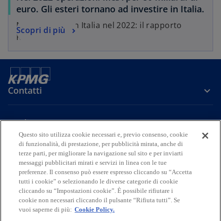
euro. Gli esteri tornano ad investire in Italia.
Mercato M&A in Italia nel 2022: il rapporto
Scopri di più
KPMG
Contatti
Media
Questo sito utilizza cookie necessari e, previo consenso, cookie
di funzionalità, di prestazione, per pubblicità mirata, anche di
Company
terze parti, per migliorare la navigazione sul sito e per inviarti
messaggi pubblicitari mirati e servizi in linea con le tue
preferenze. Il consenso può essere espresso cliccando su “Accetta
s
s
s
s
s
tutti i cookie” o selezionando le diverse categorie di cookie
i
i
i
i
i
cliccando su “Impostazioni cookie”. È possibile rifiutare i
Legal
Privacy
a
Accessibility
a
a
Cookie Policy
a
a
cookie non necessari cliccando il pulsante “Rifiuta tutti”. Se
vuoi saperne di più:
p
Cookie Policy.
p
p
p
p
© 2026 KPMG S.p.A., KPMG Advisory S.p.A., KPMG Fides Servizi di