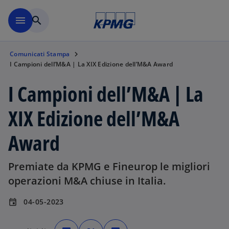
Skip to main content
menu
search
Comunicati Stampa
I Campioni dell’M&A | La XIX Edizione dell’M&A Award
I Campioni dell’M&A | La
XIX Edizione dell’M&A
Award
Premiate da KPMG e Fineurop le migliori
operazioni M&A chiuse in Italia.
04-05-2023
event
s
s
s
i
i
i