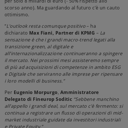
per solo 8 miliardi di euro (- 50% rispetto allo
scorso anno). Ma guardando al futuro c’è un cauto
ottimismo.
“
L’outlook resta comunque positivo
– ha
dichiarato
Max Fiani, Partner di KPMG
–
La
sensazione è che i grandi macro-trend legati alla
transizione green, al digitale e
all’internazionalizzazione continueranno a spingere
il mercato. Nei prossimi mesi assisteremo sempre
di più ad acquisizioni di competenze in ambito ESG
e Digitale che serviranno alle imprese per ripensare
i loro modelli di business.”
Per
Eugenio Morpurgo
,
Amministratore
Delegato
di
Fineurop Soditic
“Sebbene manchino
all’appello i grandi deal, sul mercato c’è fermento: si
continua a registrare un flusso di operazioni di mid-
market industriale guidate da investitori industriali
e Private Equity.”