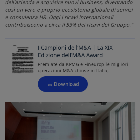
s
dell’azienda e acquisire nuovi business, diventando
i
così un vero e proprio ecosistema globale di servizi
a
e consulenza HR. Oggi i ricavi internazionali
p
contribuiscono a circa il 53% dei ricavi del Gruppo.”
r
e
i
I Campioni dell’M&A | La XIX
n
Edizione dell’M&A Award
u
Premiate da KPMG e Fineurop le migliori
n
operazioni M&A chiuse in Italia,
a
n
Download
u
o
v
a
s
c
h