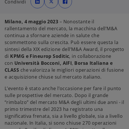
Condividi
a
a
a
p
p
p
r
r
r
e
e
e
i
i
i
n
n
n
Milano, 4 maggio 2023
– Nonostante il
u
u
u
n
n
n
rallentamento del mercato, la macchina dell’M&A
a
a
a
n
n
n
continua a sfornare aziende in salute che
u
u
u
o
o
o
scommettono sulla crescita. Può essere questa la
v
v
v
a
a
a
sintesi della XIX edizione dell’M&A Award, il progetto
s
s
s
c
c
c
di
KPMG e Fineurop Soditic
, in collaborazione
h
h
h
e
e
e
con
Università Bocconi,
AIFI
,
Borsa Italiana e
d
d
d
a
a
a
CLASS
che valorizza le migliori operazioni di fusione
e acquisizione chiuse sul mercato italiano.
L’evento è stato anche l’occasione per fare il punto
sulle prospettive del mercato. Dopo il grande
“rimbalzo” del mercato M&A degli ultimi due anni - il
primo trimestre del 2023 ha registrato una
significativa frenata, sia a livello globale, sia a livello
nazionale. In Italia, si sono chiuse 270 operazioni