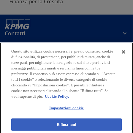
Finanza per la Crescita
Contatti
Questo sito utilizza cookie necessari e, previo consenso, cookie
Media
di funzionalità, di prestazione, per pubblicità mirata, anche di
terze parti, per migliorare la navigazione sul sito e per inviarti
messaggi pubblicitari mirati e servizi in linea con le tue
Company
preferenze. Il consenso può essere espresso cliccando su “Accetta
tutti i cookie” o selezionando le diverse categorie di cookie
s
s
s
s
s
cliccando su “Impostazioni cookie”. È possibile rifiutare i
i
i
i
i
i
cookie non necessari cliccando il pulsante “Rifiuta tutti”. Se
vuoi saperne di più:
Cookie Policy.
Legal
Privacy
a
Accessibility
a
a
Cookie Policy
a
a
p
p
p
p
p
Impostazioni cookie
© 2026 KPMG S.p.A., KPMG Advisory S.p.A., KPMG Fides Servizi di
r
r
r
r
r
Amministrazione S.p.A. e KPMG Audit S.p.A., società per azioni di
e
e
e
e
e
diritto italiano, KPMG Business Services S.r.l., società a responsabilità
Rifiuta tutti
limitata di diritto italiano, e Studio Associato - Consulenza legale e
i
i
i
i
i
tributaria, associazione professionale di diritto italiano, fanno parte