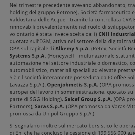
Nel trimestre precedente avevano abbandonato, tr
holding del gruppo Petrone), Società farmaceutica e 
Valdostana delle Acque - tramite la controllata CVA E
rinnovabili prevalentemente nel ruolo di sviluppatore
volontario è stata invece scelta da: i)
CNH Industria
quotata sull’EGM, attiva nel settore della digital tr
OPA sul capitale di
Alkemy S.p.A.
(Retex, Società Ben
Systems S.p.A.
(Honeywell – multinazionale statuniten
automazione nel settore industriale o domestico, co
automobilistico, materiali speciali ad elevate prest
S.à.r.l società interamente posseduta da ECoffee Solu
Lavazza S.p.A.),
Openjobmetis S.p.A.
(OPA promossa 
europei del lavoro in somministrazione, quotato su 
parte di SGG Holding),
Salcef Group S.p.A.
(OPA pro
Partners),
Saras S.p.A.
(OPA promossa da Varas-Vito
promossa da Unipol Gruppo S.p.A.)
Si segnalano inoltre sul mercato borsistico le opera
di Eni che ha concluso la cessione di 199.556.000 az