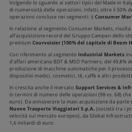
Volgendo lo sguardo ai settori tipici del Made in Italy
di numerosità delle operazioni. Infatti, oltre il 50% 
operazioni concluse nei segmenti: i)
Consumer Mar
In relazione al segmento Consumer Markets, risulta s
all’acquisizione record del Gruppo Campari dello st
premium
Courvoisier (100% del capitale di Beam H
Con riferimento al segmento
Industrial Markets
inv
d'affari americana BDT & MSD Partners, del 49,8% d
produzione di macchine automatiche per il processo 
dispositivi medici, cosmetici, tè, caffè e altri prodot
In crescita anche il mercato
Support Services & Inf
in termini di numero delle operazioni (98 vs. 68) che i
euro). Da annoverare la maxi acquisizione da parte
Nuovo Trasporto Viaggiatori S.p.A.
(società tra i p
velocità sul mercato europeo), da Global Infrastru
1,6 miliardi di euro.