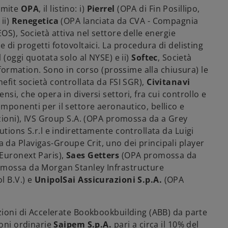
amite
OPA
, il listino: i)
Pierrel
(OPA di Fin Posillipo,
ii)
Renegetica
(OPA lanciata da CVA - Compagnia
OS), Società attiva nel settore delle energie
 di progetti fotovoltaici. La procedura di delisting
l
(oggi quotata solo al NYSE) e ii)
Softec
, Società
asformation. Sono in corso (prossime alla chiusura) le
efit società controllata da FSI SGR),
Civitanavi
si, che opera in diversi settori, fra cui controllo e
mponenti per il settore aeronautico, bellico e
azioni), IVS Group S.A. (OPA promossa da a Grey
tions S.r.l e indirettamente controllata da Luigi
da Plavigas-Groupe Crit, uno dei principali player
Euronext Paris),
Saes Getters
(OPA promossa da
mossa da Morgan Stanley Infrastructure
l B.V.) e
UnipolSai Assicurazioni S.p.A.
(OPA
zioni di Accelerate Bookbookbuilding (ABB) da parte
ioni ordinarie
Saipem S.p.A.
pari a circa il 10% del