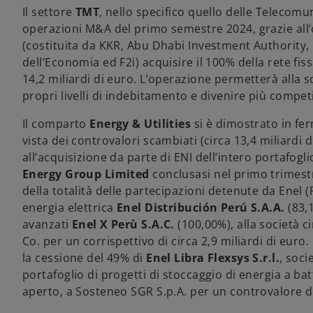
Il settore
TMT
, nello specifico quello delle Telecomun
operazioni M&A del primo semestre 2024, grazie all’
(costituita da KKR, Abu Dhabi Investment Authority
dell’Economia ed F2i) acquisire il 100% della rete fis
14,2 miliardi di euro. L’operazione permetterà alla so
propri livelli di indebitamento e divenire più competit
Il comparto
Energy & Utilities
si è dimostrato in fe
vista dei controvalori scambiati (circa 13,4 miliardi d
all’acquisizione da parte di ENI dell’intero portafoglio
Energy Group Limited
conclusasi nel primo trimestre
della totalità delle partecipazioni detenute da Enel (
energia elettrica
Enel Distribución Perú S.A.A.
(83,1
avanzati
Enel X Perù S.A.C.
(100,00%), alla società 
Co. per un corrispettivo di circa 2,9 miliardi di euro
la cessione del 49% di
Enel Libra Flexsys S.r.l.
, soci
portafoglio di progetti di stoccaggio di energia a batt
aperto, a Sosteneo SGR S.p.A. per un controvalore di 