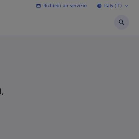
Richiedi un servizio
Italy (IT)
mail_outline
language
expand_more
search
l,