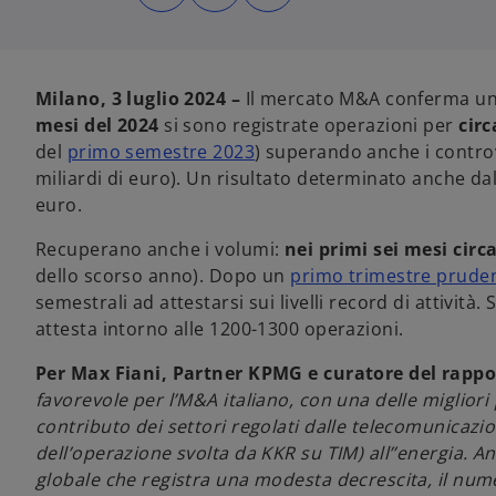
p
p
p
r
r
r
e
e
e
i
i
i
n
n
n
u
u
u
n
n
n
Milano, 3 luglio 2024 –
Il mercato M&A conferma un in
a
a
a
n
n
n
mesi del 2024
si sono registrate operazioni per
circ
u
u
u
o
o
o
del
primo semestre 2023
) superando anche i controva
v
v
v
a
a
a
miliardi di euro). Un risultato determinato anche dal
s
s
s
c
c
c
euro.
h
h
h
e
e
e
d
d
d
a
a
a
Recuperano anche i volumi:
nei primi sei mesi circ
dello scorso anno). Dopo un
primo trimestre prude
semestrali ad attestarsi sui livelli record di attività
attesta intorno alle 1200-1300 operazioni.
Per Max Fiani, Partner KPMG e curatore del rappo
favorevole per l’M&A italiano, con una delle migliori 
contributo dei settori regolati dalle telecomunicazio
dell’operazione svolta da KKR su TIM) all’’energia. A
globale che registra una modesta decrescita, il numer