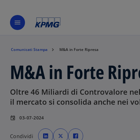
menu
Comunicati Stampa
M&A in Forte Ripresa
M&A in Forte Ripr
Oltre 46 Miliardi di Controvalore ne
il mercato si consolida anche nei vo
03-07-2024
event
s
s
s
i
i
i
Condividi
a
a
a