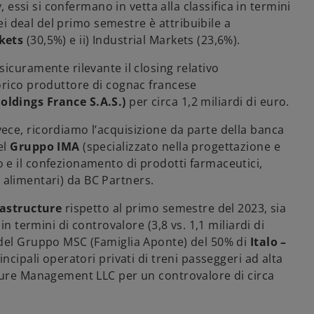
, essi si confermano in vetta alla classifica in termini
dei deal del primo semestre è attribuibile a
kets
(30,5%) e ii) Industrial Markets (23,6%).
icuramente rilevante il closing relativo
orico produttore di cognac francese
oldings France S.A.S.)
per circa 1,2 miliardi di euro.
ece, ricordiamo l’acquisizione da parte della banca
el
Gruppo IMA
(specializzato nella progettazione e
e il confezionamento di prodotti farmaceutici,
ti alimentari) da BC Partners.
rastructure
rispetto al primo semestre del 2023, sia
n termini di controvalore (3,8 vs. 1,1 miliardi di
 del Gruppo MSC (Famiglia Aponte) del 50% di
Italo –
rincipali operatori privati di treni passeggeri ad alta
cture Management LLC per un controvalore di circa