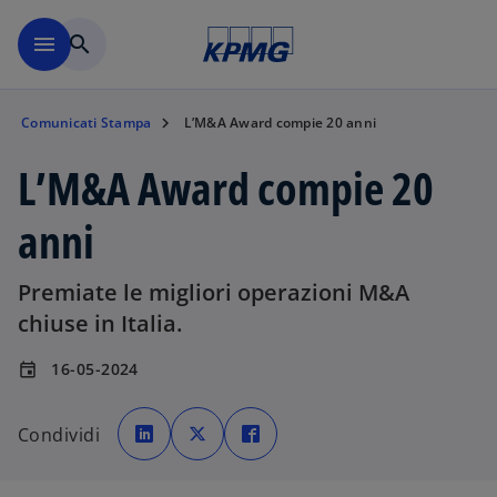
Skip to main content
menu
search
Comunicati Stampa
L’M&A Award compie 20 anni
L’M&A Award compie 20
anni
Premiate le migliori operazioni M&A
chiuse in Italia.
16-05-2024
event
s
s
s
i
i
i
Condividi
a
a
a
p
p
p
r
r
r
e
e
e
i
i
i