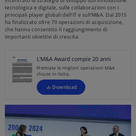
incentrato la strategia di sviluppo sull’innovazione
s
tecnologica e digitale, sulle collaborazioni con i
i
principali player globali dell’IT e sull’M&A. Dal 2015
a
ha finalizzato oltre 70 operazioni di acquisizione,
p
che hanno consentito il raggiungimento di
r
importanti obiettivi di crescita.
e
i
n
L’M&A Award compie 20 anni
u
Premiate le migliori operazioni M&A
n
chiuse in Italia.
a
n
Download
u
o
v
a
s
c