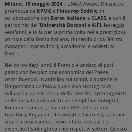
n
n
n
Milano, 16 maggio 2024
– L’M&A Award, l’iniziativa
u
u
u
n
n
n
promossa da
KPMG
e
Fineurop Soditic
, in
a
a
a
n
n
n
collaborazione con
Borsa Italiana
e
CLASS
, e con il
u
u
u
o
o
o
patrocinio dell’
Università Bocconi
e
AIFI
, festeggia
v
v
v
a
a
a
vent’anni, e lo fa per la prima volta nella prestigiosa
s
s
s
c
c
c
cornice della Borsa Italiana, riunendo circa 500 tra
h
h
h
e
e
e
manager, imprenditori, accademici e addetti ai
d
d
d
a
a
a
lavori.
Nel corso degli anni, il Premio è andato di pari
passo con l’evoluzione economica del Paese
contribuendo, in anticipo sui tempi, a sostenere
l’importanza dell’M&A quale leva strategica di
sviluppo e acceleratore della crescita. I protagonisti
delle passate edizioni, tra cui Amplifon, Autogrill,
Brembo, Campari, Diasorin, IMA, Interpump,
Luxottica, Prysmian, Recordati e Zucchetti, solo per
citare alcuni esempi, sono infatti cresciute e
diventate leader globali nei rispettivi settori. Questo