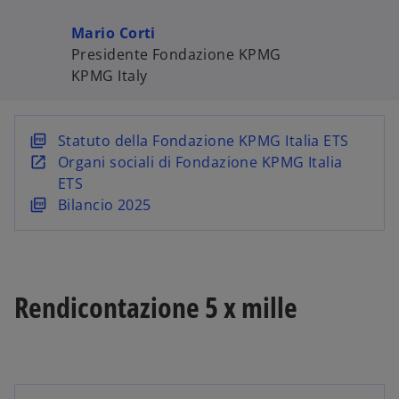
Mario Corti
Presidente Fondazione KPMG
KPMG Italy
s
Statuto della Fondazione KPMG Italia ETS
i
s
Organi sociali di Fondazione KPMG Italia
a
i
ETS
p
a
s
Bilancio 2025
r
p
i
e
r
a
i
e
p
n
i
r
Rendicontazione 5 x mille
u
n
e
n
u
i
a
n
n
n
a
u
u
n
n