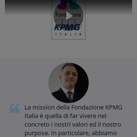
P
l
a
La mission della Fondazione KPMG
Italia è quella di far vivere nel
y
concreto i nostri valori ed il nostro
purpose. In particolare, abbiamo