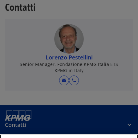
Contatti
e
h
c
s
d
e
h
c
a
d
e
h
a
d
e
a
d
a
Lorenzo Pestellini
Senior Manager, Fondazione KPMG Italia ETS
KPMG in Italy
mail
call
Contatti