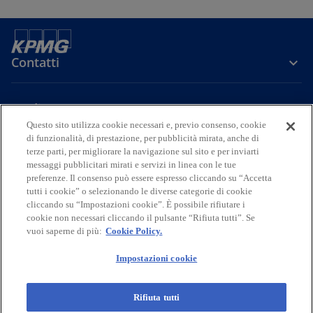
Contatti
Media
Questo sito utilizza cookie necessari e, previo consenso, cookie
di funzionalità, di prestazione, per pubblicità mirata, anche di
terze parti, per migliorare la navigazione sul sito e per inviarti
Company
messaggi pubblicitari mirati e servizi in linea con le tue
preferenze. Il consenso può essere espresso cliccando su “Accetta
s
s
s
s
s
tutti i cookie” o selezionando le diverse categorie di cookie
i
i
i
i
i
cliccando su “Impostazioni cookie”. È possibile rifiutare i
Legal
Privacy
a
Accessibility
a
a
Cookie Policy
a
a
cookie non necessari cliccando il pulsante “Rifiuta tutti”. Se
vuoi saperne di più:
Cookie Policy.
p
p
p
p
p
© 2026 KPMG S.p.A., KPMG Advisory S.p.A., KPMG Fides Servizi di
r
r
r
r
r
Amministrazione S.p.A. e KPMG Audit S.p.A., società per azioni di
Impostazioni cookie
e
e
e
e
e
diritto italiano, KPMG Business Services S.r.l., società a responsabilità
limitata di diritto italiano, e Studio Associato - Consulenza legale e
i
i
i
i
i
tributaria, associazione professionale di diritto italiano, fanno parte
Rifiuta tutti
n
n
n
n
n
del network KPMG di entità indipendenti affiliate a KPMG