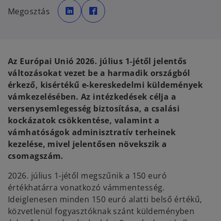
o
o
p
p
Megosztás
e
e
n
n
s
s
i
i
n
n
a
a
n
n
e
e
Az Európai Unió 2026. július 1-jétől jelentős
w
w
t
t
változásokat vezet be a harmadik országból
a
a
b
b
érkező, kisértékű e-kereskedelmi küldemények
vámkezelésében. Az intézkedések célja a
versenysemlegesség biztosítása, a csalási
kockázatok csökkentése, valamint a
vámhatóságok adminisztratív terheinek
kezelése, mivel jelentősen növekszik a
csomagszám.
2026. július 1-jétől megszűnik a 150 euró
értékhatárra vonatkozó vámmentesség.
Ideiglenesen minden 150 euró alatti belső értékű,
közvetlenül fogyasztóknak szánt küldeményben