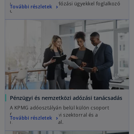
uniós és közvetett adózási ügyekkel foglalkozó
További részletek
csoportja.
Pénzügyi és nemzetközi adózási tanácsadás
A KPMG adóosztályán belül külön csoport
foglalkozik a pénzügyi szektorral és a
További részletek
nemzetközi adózással.