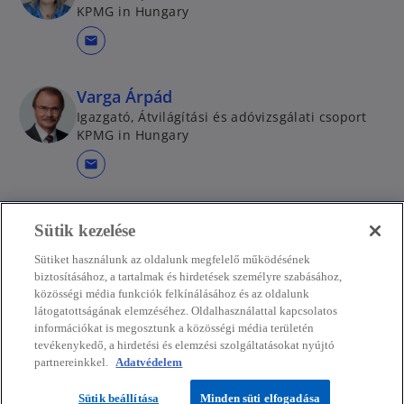
KPMG in Hungary
mail
Varga Árpád
Igazgató, Átvilágítási és adóvizsgálati csoport
KPMG in Hungary
mail
Sütik kezelése
Kapcsolat
Sütiket használunk az oldalunk megfelelő működésének
biztosításához, a tartalmak és hirdetések személyre szabásához,
közösségi média funkciók felkínálásához és az oldalunk
látogatottságának elemzéséhez. Oldalhasználattal kapcsolatos
Média
információkat is megosztunk a közösségi média területén
tevékenykedő, a hirdetési és elemzési szolgáltatásokat nyújtó
partnereinkkel.
Adatvédelem
Rólunk
Sütik beállítása
Minden süti elfogadása