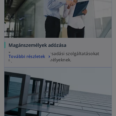
Magánszemélyek adózása
Teljes körű adótanácsadási szolgáltatásokat
További részletek
nyújtunk magánszemélyeknek.