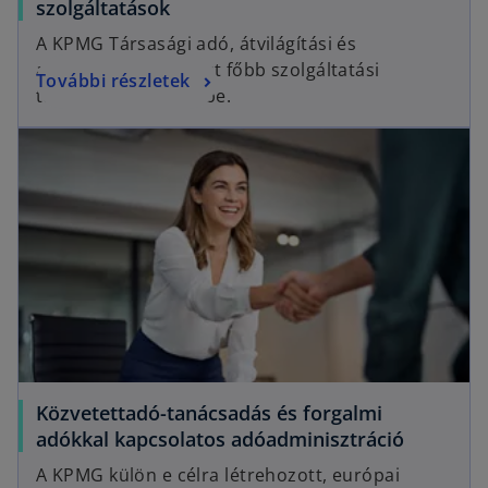
szolgáltatások
A KPMG Társasági adó, átvilágítási és
adóvizsgálati csoport főbb szolgáltatási
További részletek
területeit mutatjuk be.
Közvetettadó-tanácsadás és forgalmi
adókkal kapcsolatos adóadminisztráció
A KPMG külön e célra létrehozott, európai