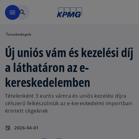
Ugrás a fő tartalomra
menu
search
Tanulmányok
Új uniós vám és kezelési díj
a láthatáron az e-
kereskedelemben
Tételenként 3 eurós vámra és uniós kezelési díjra
célszerű felkészülniük az e-kereskedelmi importban
érintett cégeknek
2026-04-01
event