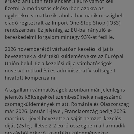
érkező áru után tételenként 3 euró vámot kell
fizetni. A módosítás elsősorban azokra az
ügyletekre vonatkozik, ahol a harmadik országbeli
eladó regisztrált az Import One‑Stop Shop (IOSS)
rendszerben. Ez jelenleg az EU-ba irányuló e-
kereskedelmi forgalom mintegy 93%-át fedi le.
2026 novemberétől várhatóan kezelési díjat is
bevezetnek a kisértékű küldeményekre az Európai
Unión belül. Ez a kezelési díj a vámhatóságok
növekvő működési és adminisztratív költségeit
hivatott kompenzálni.
A tagállami vámhatóságok azonban már jelenleg is
jelentős költségekkel szembesülnek a nagyszámú
csomagküldemények miatt. Románia és Olaszország
már 2026. január 1-jével, Franciaország pedig 2026.
március 1-jével bevezette a saját nemzeti kezelési
díját (25 lej, illetve 2-2 euró összegben) a harmadik
országból érkező, kisértékű küldeményekre.