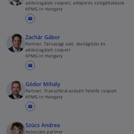
adóvizsgálati csoport, adóperes szolgáltatások
KPMG in Hungary
mail
Zachár Gábor
Partner, Társasági adó, átvilágítási és
adóvizsgálati csoport
KPMG in Hungary
mail
Gódor Mihály
Partner, Transzferárazásért felelős csoport
KPMG in Hungary
mail
Szücs Andrea
Associate partner