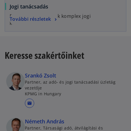
Jogi tanácsadás
Egyszerű megoldások komplex jogi
További részletek
kérdésekben.
Keresse szakértőinket
Srankó Zsolt
Partner, az adó- és jogi tanácsadási üzletág
vezetője
KPMG in Hungary
mail
Németh András
Partner, Társasági adó, átvilágítási és