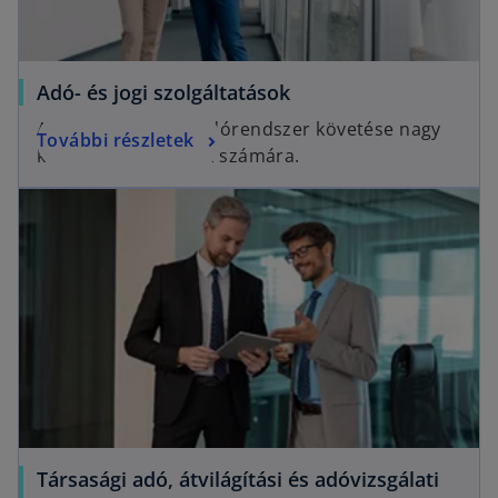
Adó- és jogi szolgáltatások
A gyakran változó adórendszer követése nagy
További részletek
kihívás a társaságok számára.
Társasági adó, átvilágítási és adóvizsgálati