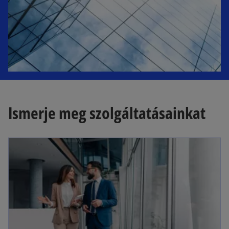
a
b
Ismerje meg szolgáltatásainkat