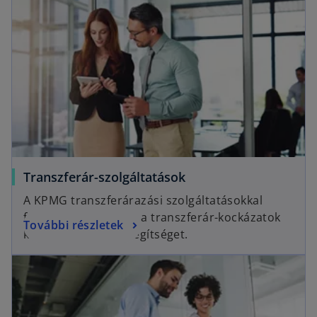
Transzferár-szolgáltatások
A KPMG transzferárazási szolgáltatásokkal
foglalkozó csoportja a transzferár-kockázatok
További részletek
kezelésében nyújt segítséget.