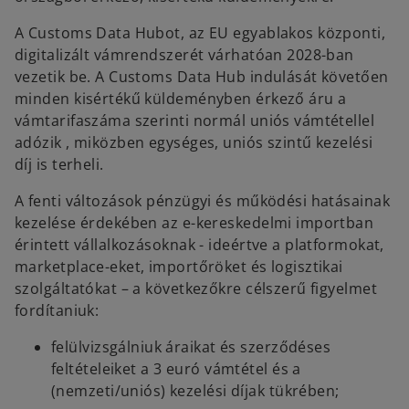
A Customs Data Hubot, az EU egyablakos központi,
digitalizált vámrendszerét várhatóan 2028-ban
vezetik be. A Customs Data Hub indulását követően
minden kisértékű küldeményben érkező áru a
vámtarifaszáma szerinti normál uniós vámtétellel
adózik , miközben egységes, uniós szintű kezelési
díj is terheli.
A fenti változások pénzügyi és működési hatásainak
kezelése érdekében az e-kereskedelmi importban
érintett vállalkozásoknak - ideértve a platformokat,
marketplace-eket, importőröket és logisztikai
szolgáltatókat – a következőkre célszerű figyelmet
fordítaniuk:
felülvizsgálniuk áraikat és szerződéses
feltételeiket a 3 euró vámtétel és a
(nemzeti/uniós) kezelési díjak tükrében;