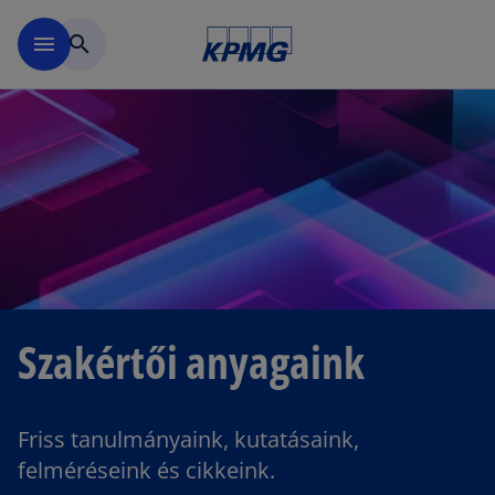
Ugrás a fő tartalomra
menu
search
Szakértői anyagaink
Friss tanulmányaink, kutatásaink,
felméréseink és cikkeink.