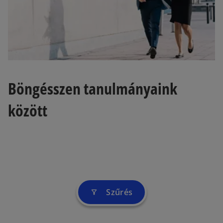
t
a
b
Böngésszen tanulmányaink
között
Szűrés
filter_alt