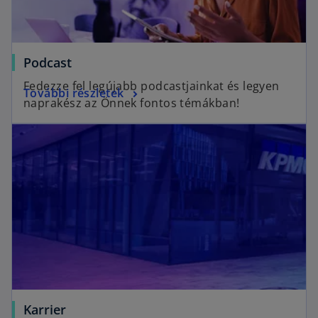
Podcast
Fedezze fel legújabb podcastjainkat és legyen
További részletek
naprakész az Önnek fontos témákban!
Karrier