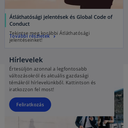
Átláthatósági jelentések és Global Code of
Conduct
Tekintse meg korábbi Átláthatósági
További részletek
jelentéseinket!
o
Hírlevelek
p
Értesüljön azonnal a legfontosabb
e
változásokról és aktuális gazdasági
n
témákról hírlevelünkből. Kattintson és
s
iratkozzon fel most!
i
n
a
Feliratkozás
n
e
w