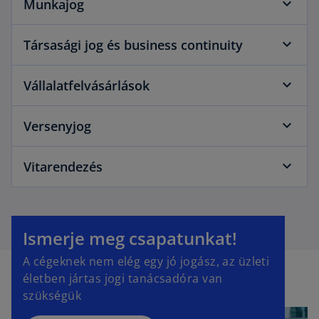
Munkajog
Társasági jog és business continuity
Vállalatfelvásárlások
Versenyjog
Vitarendezés
Ismerje meg csapatunkat!
A cégeknek nem elég egy jó jogász, az üzleti
életben jártas jogi tanácsadóra van
szükségük