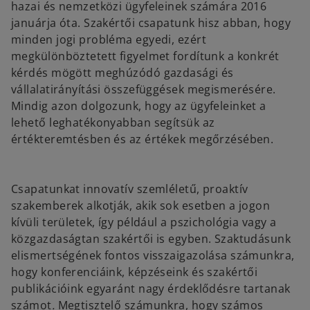
hazai és nemzetközi ügyfeleinek számára 2016
januárja óta. Szakértői csapatunk hisz abban, hogy
minden jogi probléma egyedi, ezért
megkülönböztetett figyelmet fordítunk a konkrét
kérdés mögött meghúzódó gazdasági és
vállalatirányítási összefüggések megismerésére.
Mindig azon dolgozunk, hogy az ügyfeleinket a
lehető leghatékonyabban segítsük az
értékteremtésben és az értékek megőrzésében.
Csapatunkat innovatív szemléletű, proaktív
szakemberek alkotják, akik sok esetben a jogon
kívüli területek, így például a pszichológia vagy a
közgazdaságtan szakértői is egyben. Szaktudásunk
elismertségének fontos visszaigazolása számunkra,
hogy konferenciáink, képzéseink és szakértői
publikációink egyaránt nagy érdeklődésre tartanak
számot
.
Megtisztelő számunkra, hogy számos