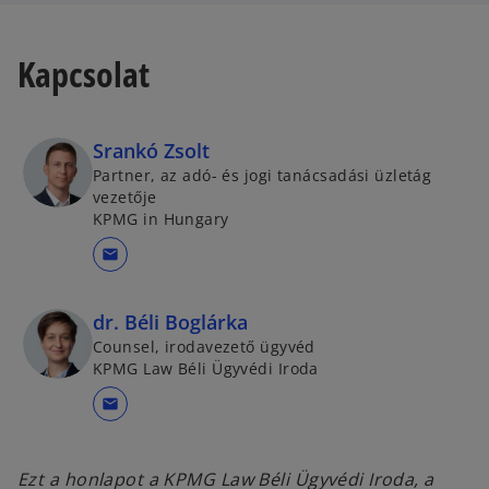
Kapcsolat
Srankó Zsolt
Partner, az adó- és jogi tanácsadási üzletág
vezetője
KPMG in Hungary
mail
dr. Béli Boglárka
Counsel, irodavezető ügyvéd
KPMG Law Béli Ügyvédi Iroda
mail
Ezt a honlapot a KPMG Law Béli Ügyvédi Iroda, a