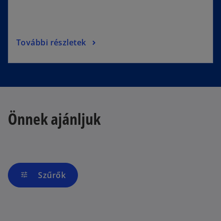
További részletek
Önnek ajánljuk
Szűrők
tune