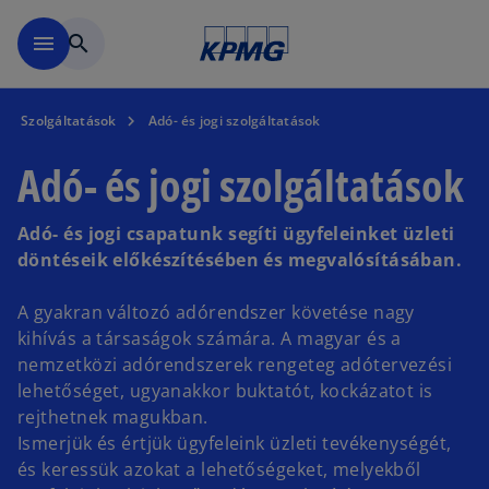
Ugrás a fő tartalomra
menu
search
Szolgáltatások
Adó- és jogi szolgáltatások
Adó- és jogi szolgáltatások
Adó- és jogi csapatunk segíti ügyfeleinket üzleti
döntéseik előkészítésében és megvalósításában.
A gyakran változó adórendszer követése nagy
kihívás a társaságok számára. A magyar és a
nemzetközi adórendszerek rengeteg adótervezési
lehetőséget, ugyanakkor buktatót, kockázatot is
rejthetnek magukban.
Ismerjük és értjük ügyfeleink üzleti tevékenységét,
és keressük azokat a lehetőségeket, melyekből