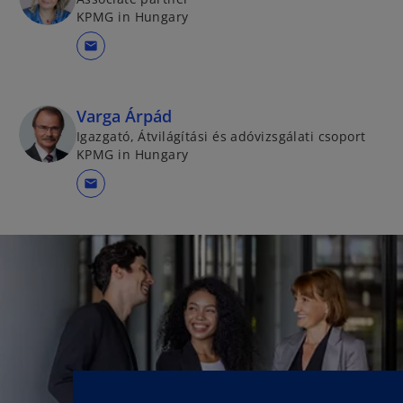
KPMG in Hungary
mail
Varga Árpád
Igazgató, Átvilágítási és adóvizsgálati csoport
KPMG in Hungary
mail