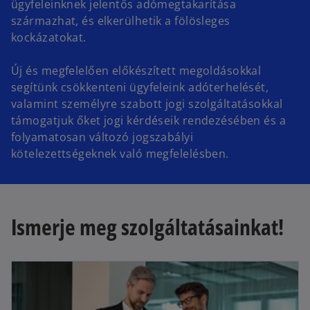
ügyfeleinknek jelentős adómegtakarítása
származhat, és elkerülhetik a fölösleges
kockázatokat.
Új és megfelelően előkészített megoldásokkal
segítünk csökkenteni ügyfeleink adóterhelését,
valamint személyre szabott jogi szolgáltatásokkal
támogatjuk őket jogi kérdéseik rendezésében és a
folyamatosan változó jogszabályi
kötelezettségeknek való megfelelésben.
Ismerje meg szolgáltatásainkat!