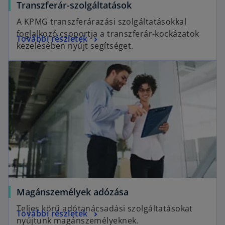
Transzferár-szolgáltatások
A KPMG transzferárazási szolgáltatásokkal
foglalkozó csoportja a transzferár-kockázatok
További részletek
kezelésében nyújt segítséget.
Magánszemélyek adózása
Teljes körű adótanácsadási szolgáltatásokat
További részletek
nyújtunk magánszemélyeknek.