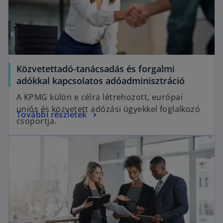
Közvetettadó-tanácsadás és forgalmi
adókkal kapcsolatos adóadminisztráció
A KPMG külön e célra létrehozott, európai
uniós és közvetett adózási ügyekkel foglalkozó
További részletek
csoportja.