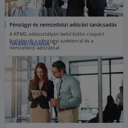
Pénzügyi és nemzetközi adózási tanácsadás
A KPMG adóosztályán belül külön csoport
foglalkozik a pénzügyi szektorral és a
További részletek
nemzetközi adózással.