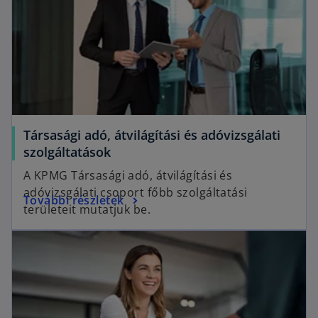
Társasági adó, átvilágítási és adóvizsgálati
szolgáltatások
A KPMG Társasági adó, átvilágítási és
adóvizsgálati csoport főbb szolgáltatási
További részletek
területeit mutatjuk be.