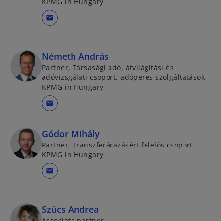
KPMG in Hungary
mail
Németh András
Partner, Társasági adó, átvilágítási és
adóvizsgálati csoport, adóperes szolgáltatások
KPMG in Hungary
mail
Gódor Mihály
Partner, Transzferárazásért felelős csoport
KPMG in Hungary
mail
Szücs Andrea
Associate partner