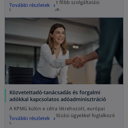
adóvizsgálati csoport főbb szolgáltatási
További részletek
területeit mutatjuk be.
Közvetettadó-tanácsadás és forgalmi
adókkal kapcsolatos adóadminisztráció
A KPMG külön e célra létrehozott, európai
uniós és közvetett adózási ügyekkel foglalkozó
További részletek
csoportja.