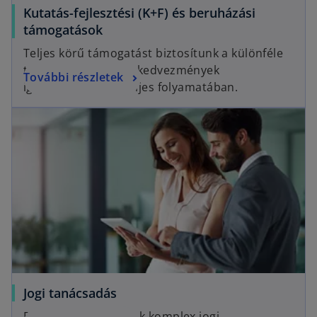
Kutatás-fejlesztési (K+F) és beruházási
támogatások
Teljes körű támogatást biztosítunk a különféle
támogatások és adókedvezmények
További részletek
igénybevételének teljes folyamatában.
Jogi tanácsadás
Egyszerű megoldások komplex jogi