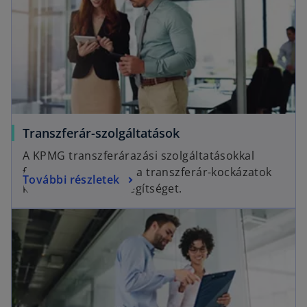
Transzferár-szolgáltatások
A KPMG transzferárazási szolgáltatásokkal
foglalkozó csoportja a transzferár-kockázatok
További részletek
kezelésében nyújt segítséget.