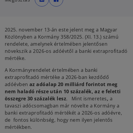
e
e
n
n
s
s
i
i
n
n
a
a
n
n
e
e
2025. november 13-án este jelent meg a Magyar
w
w
t
t
Közlönyben a Kormány 358/2025. (XI. 13.) számú
a
a
b
b
rendelete, amelynek értelmében jelentősen
növekszik a 2026-os adóévtől a banki extraprofitadó
mértéke.
A Kormányrendelet értelmében a banki
extraprofitadó mértéke a 2026-ban kezdődő
adóévben
az
adóalap 20 milliárd forintot meg
nem haladó része után 10 százalék, az e feletti
összegre 30 százalék lesz
. Mint ismeretes
,
a
tavaszi adócsomagban már növelte a Kormány a
banki extraprofitadó mértékét a 2026-os adóévre,
de
fontos különbség, hogy nem ilyen jelentős
mértékben.