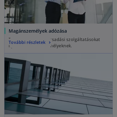
Magánszemélyek adózása
Teljes körű adótanácsadási szolgáltatásokat
További részletek
nyújtunk magánszemélyeknek.