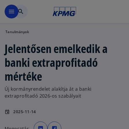
Ugrás a fő tartalomra
menu
search
Tanulmányok
Jelentősen emelkedik a
banki extraprofitadó
mértéke
Új kormányrendelet alakítja át a banki
extraprofitadó 2026-os szabályait
2025-11-14
event
o
o
p
p
Megosztás