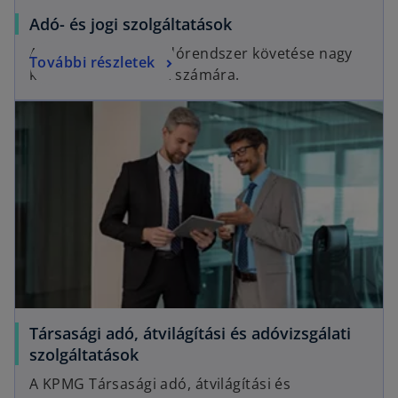
Adó- és jogi szolgáltatások
A gyakran változó adórendszer követése nagy
További részletek
kihívás a társaságok számára.
Társasági adó, átvilágítási és adóvizsgálati
szolgáltatások
A KPMG Társasági adó, átvilágítási és