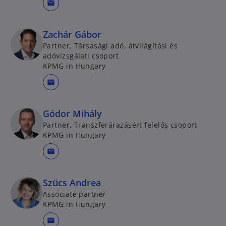
mail
Zachár Gábor
Partner, Társasági adó, átvilágítási és
adóvizsgálati csoport
KPMG in Hungary
mail
Gódor Mihály
Partner, Transzferárazásért felelős csoport
KPMG in Hungary
mail
Szücs Andrea
Associate partner
KPMG in Hungary
mail