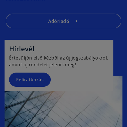
Adóriadó
o
p
e
Hírlevél
n
Értesüljön első kézből az új jogszabályokról,
s
amint új rendelet jelenik meg!
i
n
a
Feliratkozás
n
e
w
t
a
b