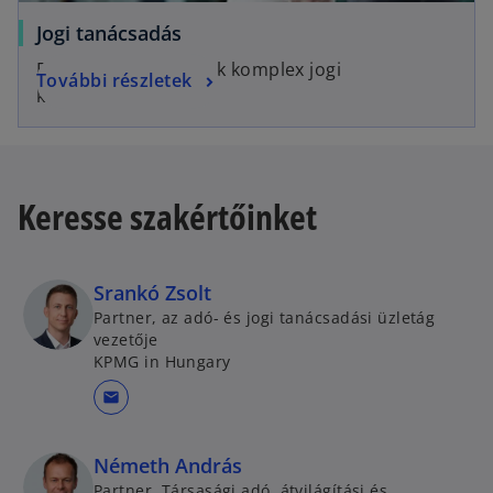
Jogi tanácsadás
Egyszerű megoldások komplex jogi
További részletek
kérdésekben.
Keresse szakértőinket
Srankó Zsolt
Partner, az adó- és jogi tanácsadási üzletág
vezetője
KPMG in Hungary
mail
Németh András
Partner, Társasági adó, átvilágítási és