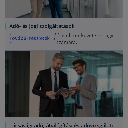
Adó- és jogi szolgáltatások
A gyakran változó adórendszer követése nagy
További részletek
kihívás a társaságok számára.
Társasági adó, átvilágítási és adóvizsgálati