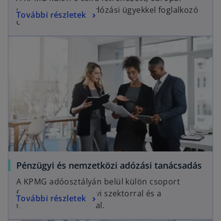
uniós és közvetett adózási ügyekkel foglalkozó
További részletek
csoportja.
Pénzügyi és nemzetközi adózási tanácsadás
A KPMG adóosztályán belül külön csoport
foglalkozik a pénzügyi szektorral és a
További részletek
nemzetközi adózással.