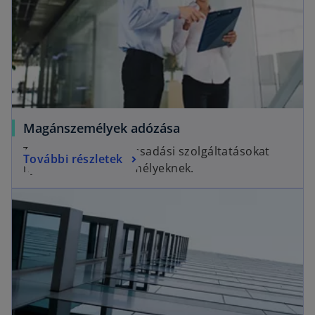
Magánszemélyek adózása
Teljes körű adótanácsadási szolgáltatásokat
További részletek
nyújtunk magánszemélyeknek.