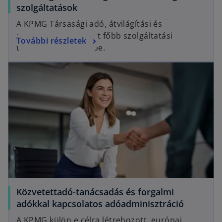
szolgáltatások
A KPMG Társasági adó, átvilágítási és
adóvizsgálati csoport főbb szolgáltatási
További részletek
területeit mutatjuk be.
Közvetettadó-tanácsadás és forgalmi
adókkal kapcsolatos adóadminisztráció
A KPMG külön e célra létrehozott, európai