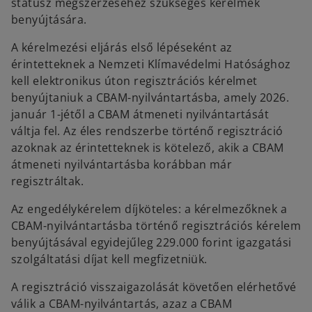
státusz megszerzéséhez szükséges kérelmek
benyújtására.
A kérelmezési eljárás első lépéseként az
érintetteknek a Nemzeti Klímavédelmi Hatósághoz
kell elektronikus úton regisztrációs kérelmet
benyújtaniuk a CBAM-nyilvántartásba, amely 2026.
január 1-jétől a CBAM átmeneti nyilvántartását
váltja fel. Az éles rendszerbe történő regisztráció
azoknak az érintetteknek is kötelező, akik a CBAM
átmeneti nyilvántartásba korábban már
regisztráltak.
Az engedélykérelem díjköteles: a kérelmezőknek a
CBAM-nyilvántartásba történő regisztrációs kérelem
benyújtásával egyidejűleg 229.000 forint igazgatási
szolgáltatási díjat kell megfizetniük.
A regisztráció visszaigazolását követően elérhetővé
válik a CBAM-nyilvántartás, azaz a CBAM