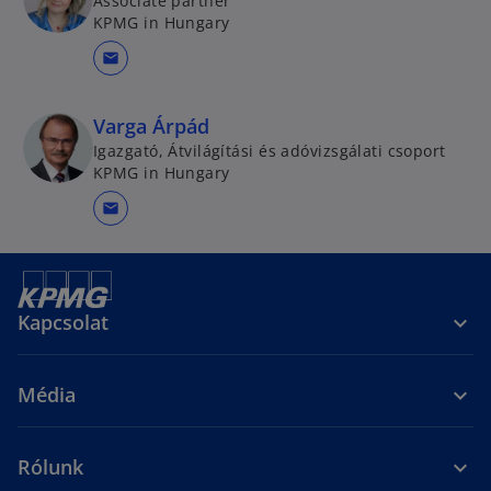
Associate partner
KPMG in Hungary
mail
Varga Árpád
Igazgató, Átvilágítási és adóvizsgálati csoport
KPMG in Hungary
mail
Kapcsolat
Média
Rólunk