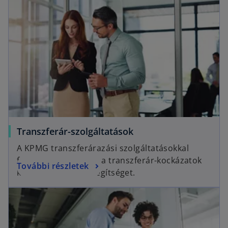
Transzferár-szolgáltatások
A KPMG transzferárazási szolgáltatásokkal
foglalkozó csoportja a transzferár-kockázatok
További részletek
kezelésében nyújt segítséget.