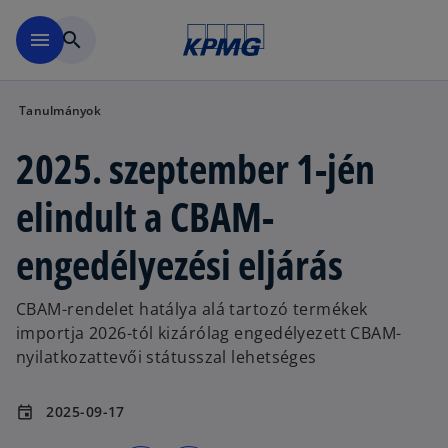
Ugrás a fő tartalomra
menu
search
Tanulmányok
2025. szeptember 1-jén
elindult a CBAM-
engedélyezési eljárás
CBAM-rendelet hatálya alá tartozó termékek
importja 2026-tól kizárólag engedélyezett CBAM-
nyilatkozattevői státusszal lehetséges
2025-09-17
event