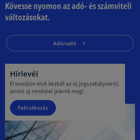
Kövesse nyomon az adó- és számviteli
változásokat.
Adóriadó
o
p
e
Hírlevél
n
Értesüljön első kézből az új jogszabályokról,
s
amint új rendelet jelenik meg!
i
n
a
Feliratkozás
n
e
w
t