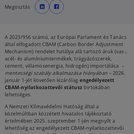
o
o
p
p
Megosztás
e
e
n
n
s
s
i
i
n
n
a
a
n
n
e
e
A 2023/956 számú, az Európai Parlament és Tanács
w
w
t
t
által elfogadott CBAM (Carbon Border Adjustment
a
a
b
b
Mechanism) rendelet hatálya alá tartozó áruk (vas-,
acél- és alumíniumtermékek, trágyázószerek,
cement, villamosenergia, hidrogén) importálása
–
mentességi szabály alkalmazása hiányában –
2026.
január 1-jét követően kizárólag
engedélyezett
CBAM-nyilatkozattevői státusz
birtokában
lehetséges.
A Nemzeti Klímavédelmi Hatóság által a
közelmúltban közzétett hivatalos tájékoztató
értelmében 2025. szeptember 1-jén megnyílt a
lehetőség az engedélyezett CBAM-nyilatkozattevői