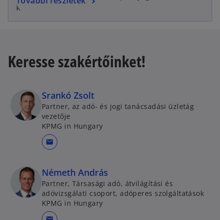
További részletek
kérdésekben.
Keresse szakértőinket!
Srankó Zsolt
Partner, az adó- és jogi tanácsadási üzletág
vezetője
KPMG in Hungary
mail
Németh András
Partner, Társasági adó, átvilágítási és
adóvizsgálati csoport, adóperes szolgáltatások
KPMG in Hungary
mail