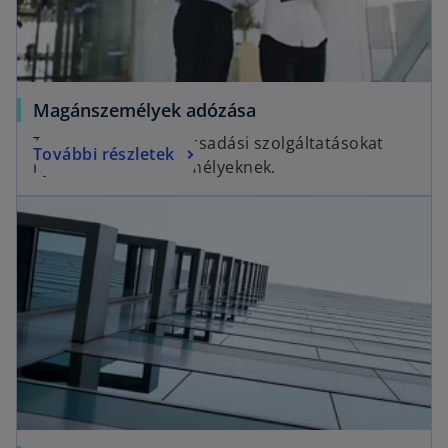
Magánszemélyek adózása
Teljes körű adótanácsadási szolgáltatásokat
További részletek
nyújtunk magánszemélyeknek.