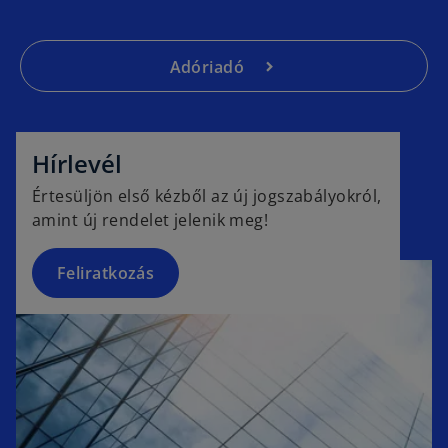
Adóriadó
o
p
e
Hírlevél
n
Értesüljön első kézből az új jogszabályokról,
s
amint új rendelet jelenik meg!
i
n
a
Feliratkozás
n
e
w
t
a
b