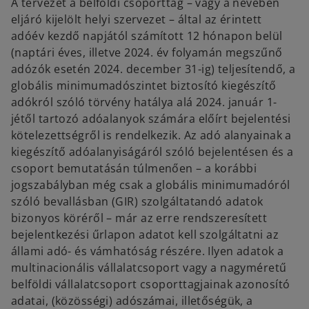
A tervezet a belföldi csoporttag – vagy a nevében
eljáró kijelölt helyi szervezet – által az érintett
adóév kezdő napjától számított 12 hónapon belül
(naptári éves, illetve 2024. év folyamán megszűnő
adózók esetén 2024. december 31-ig) teljesítendő, a
globális minimumadószintet biztosító kiegészítő
adókról szóló törvény hatálya alá 2024. január 1-
jétől tartozó adóalanyok számára előírt bejelentési
kötelezettségről is rendelkezik. Az adó alanyainak a
kiegészítő adóalanyiságáról szóló bejelentésen és a
csoport bemutatásán túlmenően – a korábbi
jogszabályban még csak a globális minimumadóról
szóló bevallásban (GIR) szolgáltatandó adatok
bizonyos köréről – már az erre rendszeresített
bejelentkezési űrlapon adatot kell szolgáltatni az
állami adó- és vámhatóság részére. Ilyen adatok a
multinacionális vállalatcsoport vagy a nagyméretű
belföldi vállalatcsoport csoporttagjainak azonosító
adatai, (közösségi) adószámai, illetőségük, a