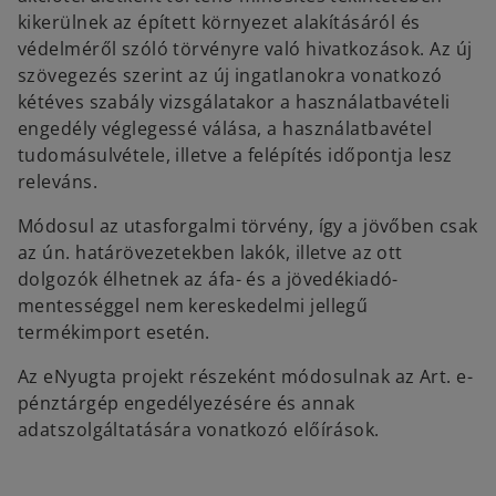
kikerülnek az épített környezet alakításáról és
védelméről szóló törvényre való hivatkozások. Az új
szövegezés szerint az új ingatlanokra vonatkozó
kétéves szabály vizsgálatakor a használatbavételi
engedély véglegessé válása, a használatbavétel
tudomásulvétele, illetve a felépítés időpontja lesz
releváns.
Módosul az utasforgalmi törvény, így a jövőben csak
az ún. határövezetekben lakók, illetve az ott
dolgozók élhetnek az áfa- és a jövedékiadó-
mentességgel nem kereskedelmi jellegű
termékimport esetén.
Az eNyugta projekt részeként módosulnak az Art. e-
pénztárgép engedélyezésére és annak
adatszolgáltatására vonatkozó előírások.