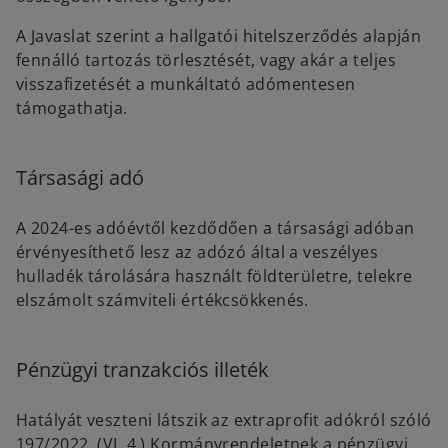
A Javaslat szerint a hallgatói hitelszerződés alapján
fennálló tartozás törlesztését, vagy akár a teljes
visszafizetését a munkáltató adómentesen
támogathatja.
Társasági adó
A 2024-es adóévtől kezdődően a társasági adóban
érvényesíthető lesz az adózó által a veszélyes
hulladék tárolására használt földterületre, telekre
elszámolt számviteli értékcsökkenés.
Pénzügyi tranzakciós illeték
Hatályát veszteni látszik az extraprofit adókról szóló
197/2022. (VI. 4.) Kormányrendeletnek a pénzügyi