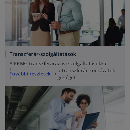
Transzferár-szolgáltatások
A KPMG transzferárazási szolgáltatásokkal
foglalkozó csoportja a transzferár-kockázatok
További részletek
kezelésében nyújt segítséget.