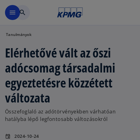
Ugrás a fő tartalomra
menu
search
Tanulmányok
Elérhetővé vált az őszi
adócsomag társadalmi
egyeztetésre közzétett
változata
Összefoglaló az adótörvényekben várhatóan
hatályba lépő legfontosabb változásokról
2024-10-24
event