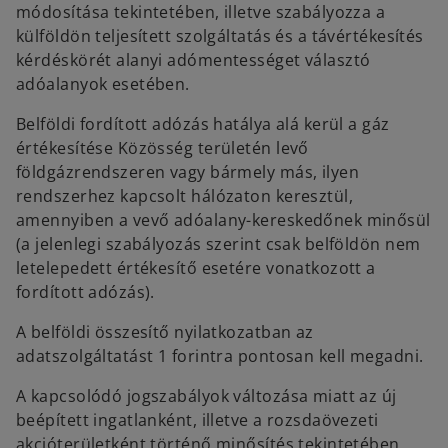
módosítása tekintetében, illetve szabályozza a
külföldön teljesített szolgáltatás és a távértékesítés
kérdéskörét alanyi adómentességet választó
adóalanyok esetében.
Belföldi fordított adózás hatálya alá kerül a gáz
értékesítése Közösség területén levő
földgázrendszeren vagy bármely más, ilyen
rendszerhez kapcsolt hálózaton keresztül,
amennyiben a vevő adóalany-kereskedőnek minősül
(a jelenlegi szabályozás szerint csak belföldön nem
letelepedett értékesítő esetére vonatkozott a
fordított adózás).
A belföldi összesítő nyilatkozatban az
adatszolgáltatást 1 forintra pontosan kell megadni.
A kapcsolódó jogszabályok változása miatt az új
beépített ingatlanként, illetve a rozsdaövezeti
akcióterületként történő minősítés tekintetében