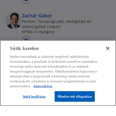
Zachár Gábor
Partner, Társasági adó, átvilágítási és
adóvizsgálati csoport
KPMG in Hungary
mail
Sütik kezelése
Gódor Mihály
Sütiket használunk az oldalunk megfelelő működésének
biztosításához, a tartalmak és hirdetések személyre szabásához,
Partner, Transzferárazásért felelős csoport
közösségi média funkciók felkínálásához és az oldalunk
KPMG in Hungary
látogatottságának elemzéséhez. Oldalhasználattal kapcsolatos
mail
információkat is megosztunk a közösségi média területén
tevékenykedő, a hirdetési és elemzési szolgáltatásokat nyújtó
partnereinkkel.
Adatvédelem
Szücs Andrea
Sütik beállítása
Minden süti elfogadása
Associate partner
KPMG in Hungary
mail