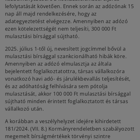
lefolytatását követően. Ennek során az adózónak 15
nap áll majd rendelkezésére, hogy az
adategyeztetést elvégezze. Amennyiben az adózó
ezen kötelezettségét nem teljesíti, 300 000 Ft
mulasztási bírsággal sújtható.
2025. július 1-től új, nevesített jogcímmel bővül a
mulasztási bírsággal szankcionálható hibák köre.
Amennyiben az adózó elmulasztja az általa
bejelentett foglalkoztatottra, társas vállalkozóra
vonatkozó havi adó- és járulékbevallás teljesítését,
és az adóhatóság felhívására sem pótolja
mulasztását, akkor 100 000 Ft mulasztási bírsággal
sújtható minden érintett foglalkoztatott és társas
vállalkozó után.
A korábban a veszélyhelyzet idejére kihirdetett
181/2024. (VII. 8.) Kormányrendeletben szabályozott
megemelt bírságmértékek törvényi szintre