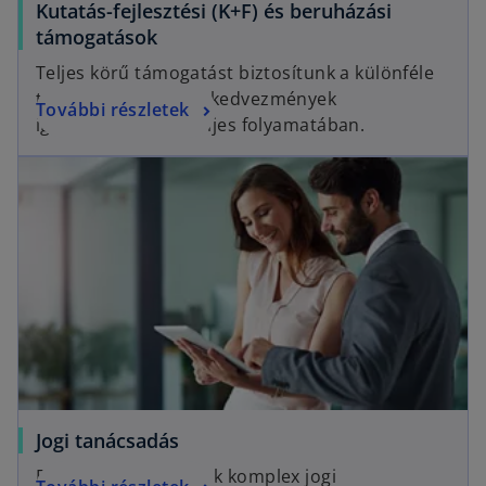
Kutatás-fejlesztési (K+F) és beruházási
támogatások
Teljes körű támogatást biztosítunk a különféle
támogatások és adókedvezmények
További részletek
igénybevételének teljes folyamatában.
Jogi tanácsadás
Egyszerű megoldások komplex jogi