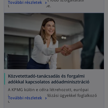
További részletek
területeit mutatjuk be.
Közvetettadó-tanácsadás és forgalmi
adókkal kapcsolatos adóadminisztráció
A KPMG külön e célra létrehozott, európai
uniós és közvetett adózási ügyekkel foglalkozó
További részletek
csoportja.