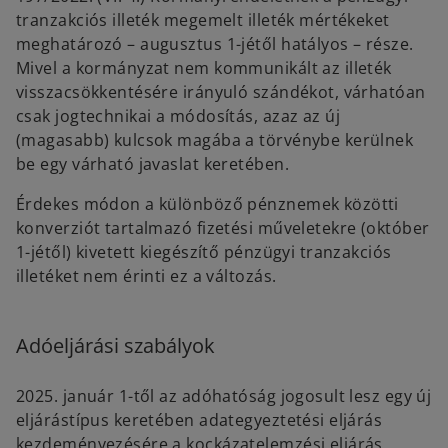
tranzakciós illeték megemelt illeték mértékeket
meghatározó – augusztus 1-jétől hatályos – része.
Mivel a kormányzat nem kommunikált az illeték
visszacsökkentésére irányuló szándékot, várhatóan
csak jogtechnikai a módosítás, azaz az új
(magasabb) kulcsok magába a törvénybe kerülnek
be egy várható javaslat keretében.
Érdekes módon a különböző pénznemek közötti
konverziót tartalmazó fizetési műveletekre (október
1-jétől) kivetett kiegészítő pénzügyi tranzakciós
illetéket nem érinti ez a változás.
Adóeljárási szabályok
2025. január 1-től az adóhatóság jogosult lesz egy új
eljárástípus keretében adategyeztetési eljárás
kezdeményezésére a kockázatelemzési eljárás