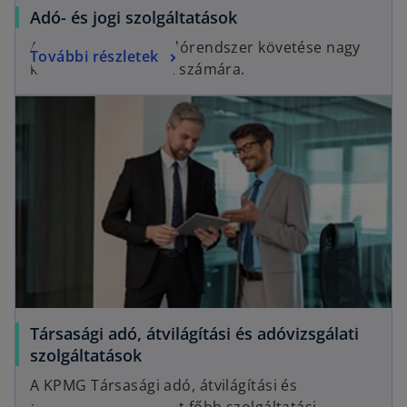
Adó- és jogi szolgáltatások
A gyakran változó adórendszer követése nagy
További részletek
kihívás a társaságok számára.
Társasági adó, átvilágítási és adóvizsgálati
szolgáltatások
A KPMG Társasági adó, átvilágítási és
adóvizsgálati csoport főbb szolgáltatási