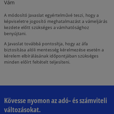
Vám
A módosító Javaslat egyértelművé teszi, hogy a
képviseletre jogosító meghatalmazást a vámeljárás
kezdete előtt szükséges a vámhatósághoz
benyújtani.
A Javaslat továbbá pontosítja, hogy az áfa
biztosítása alóli mentesség kérelmezése esetén a
kérelem elbírálásának időpontjában szükséges
minden előírt feltételt teljesíteni.
Kövesse nyomon az adó- és számviteli
változásokat.