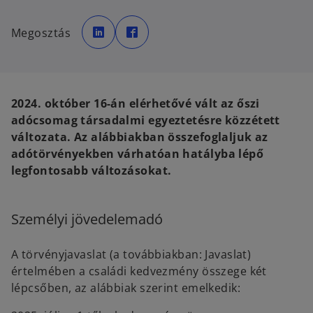
o
o
p
p
Megosztás
e
e
n
n
s
s
i
i
n
n
a
a
n
n
e
e
2024. október 16-án elérhetővé vált az őszi
w
w
t
t
adócsomag társadalmi egyeztetésre közzétett
a
a
b
b
változata. Az alábbiakban összefoglaljuk az
adótörvényekben várhatóan hatályba lépő
legfontosabb változásokat.
Személyi jövedelemadó
A törvényjavaslat (a továbbiakban: Javaslat)
értelmében a családi kedvezmény összege két
lépcsőben, az alábbiak szerint emelkedik: