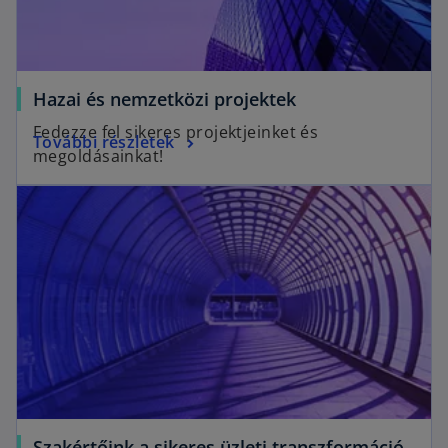
t
a
b
Hazai és nemzetközi projektek
Fedezze fel sikeres projektjeinket és
További részletek
megoldásainkat!
Szakértőink a sikeres üzleti transzformáció