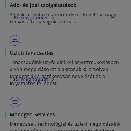
Adó- és jogi szolgáltatások
A gyakran változó adórendszer követése nagy
Tudj meg többet
kihívás a társaságok számára.
people
Üzleti tanácsadás
Tanácsadóink ügyfeleinkkel együttműködésben
olyan megoldásokat alakítanak ki, amelyek
támogatják a hatékonyság növelését és a
Tudj meg többet
folyamatos fejlődést.
computer
Managed Services
Menedzselt technológiai és üzleti megoldásaink
segítenek Önnek a fenntartható növekedésre