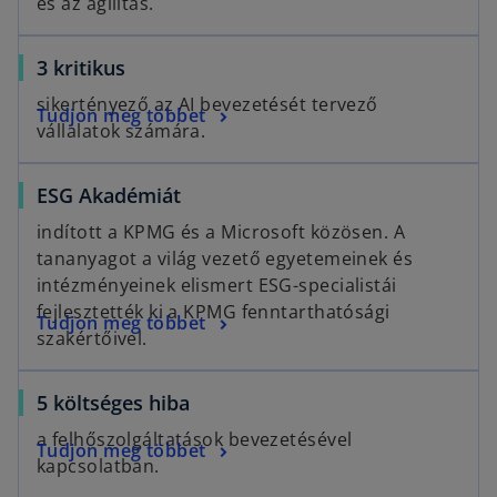
és az agilitás.
p
i
n
a
e
n
e
b
3 kritikus
n
a
w
s
n
t
sikertényező az AI bevezetését tervező
Tudjon meg többet
i
e
a
vállalatok számára.
n
w
b
a
t
o
ESG Akadémiát
n
a
p
e
b
indított a KPMG és a Microsoft közösen. A
e
w
tananyagot a világ vezető egyetemeinek és
n
t
intézményeinek elismert ESG-specialistái
s
a
fejlesztették ki a KPMG fenntarthatósági
o
Tudjon meg többet
i
b
szakértőivel.
p
n
e
a
o
5 költséges hiba
n
n
p
s
e
a felhőszolgáltatások bevezetésével
o
Tudjon meg többet
e
i
w
kapcsolatban.
p
n
n
t