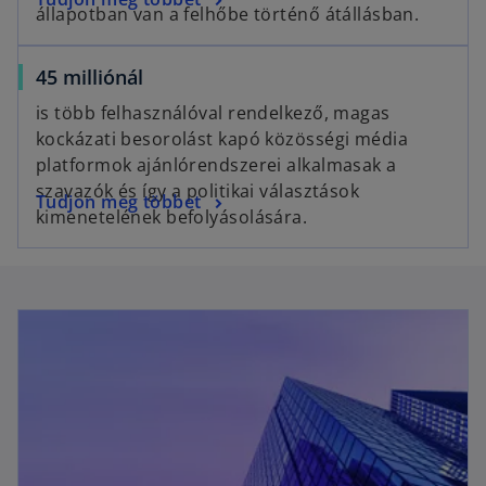
s
b
állapotban van a felhőbe történő átállásban.
p
i
e
n
o
45 milliónál
n
a
p
s
n
is több felhasználóval rendelkező, magas
e
i
e
kockázati besorolást kapó közösségi média
n
n
w
platformok ajánlórendszerei alkalmasak a
s
a
t
szavazók és így a politikai választások
o
Tudjon meg többet
i
n
a
kimenetelének befolyásolására.
p
n
e
b
e
a
w
n
n
t
s
e
a
i
w
b
n
t
a
a
n
b
e
w