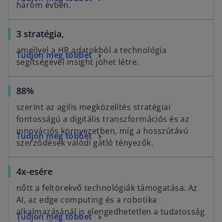
n
n
w
b
három évben.
p
s
a
t
e
i
n
a
3 stratégia,
n
n
e
b
s
a
w
amellyel a HR adatokból a technológia
Tudjon meg többet
i
n
t
segítségével insight jöhet létre.
n
e
a
a
w
b
o
88%
n
t
p
e
a
szerint az agilis megközelítés stratégiai
e
w
b
fontosságú a digitális transzformációs és az
n
t
innovációs környezetben, míg a hosszútávú
o
Tudjon meg többet
s
a
szerződések valódi gátló tényezők.
p
i
b
e
n
o
4x-esére
n
a
p
s
n
nőtt a feltörekvő technológiák támogatása. Az
e
i
e
AI, az edge computing és a robotika
n
n
w
alkalmazásánál is elengedhetetlen a tudatosság
o
Tudjon meg többet
s
a
t