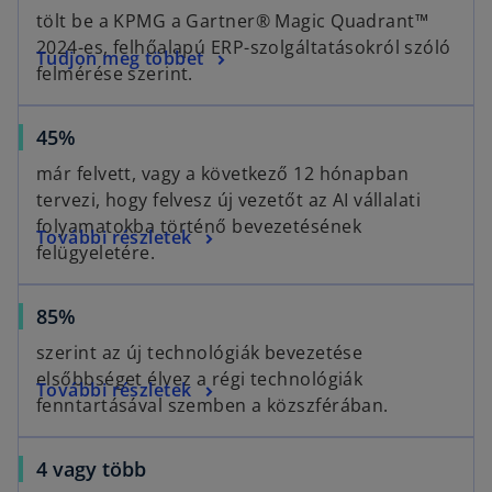
tölt be a KPMG a Gartner® Magic Quadrant™
2024-es, felhőalapú ERP-szolgáltatásokról szóló
Tudjon meg többet
felmérése szerint.
45%
már felvett, vagy a következő 12 hónapban
tervezi, hogy felvesz új vezetőt az AI vállalati
folyamatokba történő bevezetésének
További részletek
felügyeletére.
85%
szerint az új technológiák bevezetése
elsőbbséget élvez a régi technológiák
További részletek
fenntartásával szemben a közszférában.
o
4 vagy több