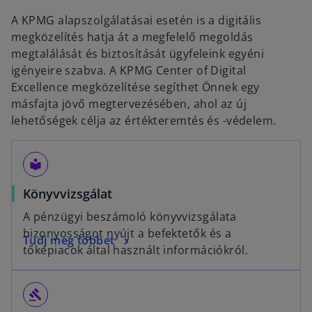
A KPMG alapszolgálatásai esetén is a digitális
megközelítés hatja át a megfelelő megoldás
megtalálását és biztosítását ügyfeleink egyéni
igényeire szabva. A KPMG Center of Digital
Excellence megközelítése segíthet Önnek egy
másfajta jövő megtervezésében, ahol az új
lehetőségek célja az értékteremtés és -védelem.​
local_library
Könyvvizsgálat
A pénzügyi beszámoló könyvvizsgálata
bizonyosságot nyújt a befektetők és a
Tudj meg többet
tőkepiacok által használt információkról.
gavel