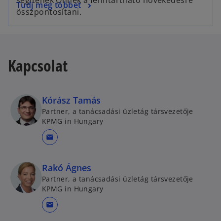
Tudj meg többet
összpontosítani.
Kapcsolat
Kórász Tamás
Partner, a tanácsadási üzletág társvezetője
KPMG in Hungary
mail
Rakó Ágnes
Partner, a tanácsadási üzletág társvezetője
KPMG in Hungary
mail