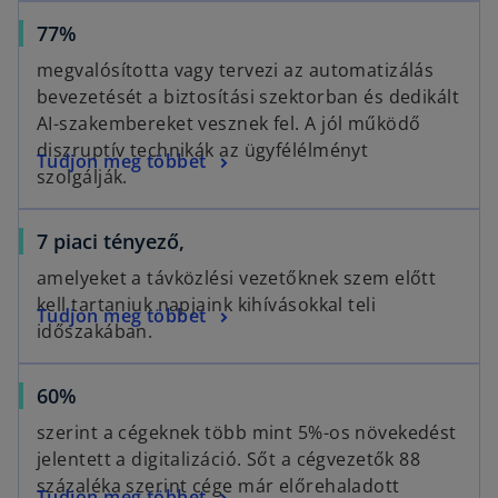
e
s
a
a
o
77%
n
i
n
b
p
s
n
e
megvalósította vagy tervezi az automatizálás
e
i
a
w
bevezetését a biztosítási szektorban és dedikált
n
n
n
t
AI-szakembereket vesznek fel. A jól működő
s
a
e
a
diszruptív technikák az ügyfélélményt
o
Tudjon meg többet
i
n
w
b
szolgálják.
p
n
e
t
e
a
w
a
7 piaci tényező,
n
n
t
b
s
e
a
amelyeket a távközlési vezetőknek szem előtt
i
w
b
kell tartaniuk napjaink kihívásokkal teli
Tudjon meg többet
n
t
időszakában.
a
a
n
b
o
60%
e
p
w
szerint a cégeknek több mint 5%-os növekedést
e
t
jelentett a digitalizáció. Sőt a cégvezetők 88
n
a
százaléka szerint cége már előrehaladott
o
Tudjon meg többet