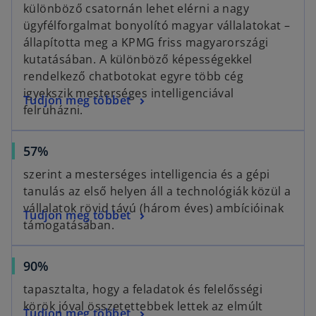
p
különböző csatornán lehet elérni a nagy
e
ügyfélforgalmat bonyolító magyar vállalatokat –
n
állapította meg a KPMG friss magyarországi
s
kutatásában. A különböző képességekkel
i
rendelkező chatbotokat egyre több cég
n
igyekszik mesterséges intelligenciával
o
Tudjon meg többet
a
felruházni.
p
n
e
e
o
57%
n
w
p
s
t
szerint a mesterséges intelligencia és a gépi
e
i
a
tanulás az első helyen áll a technológiák közül a
n
n
b
vállalatok rövid távú (három éves) ambícióinak
o
Tudjon meg többet
s
a
támogatásában.
p
i
n
e
n
e
o
90%
n
a
w
p
s
n
t
tapasztalta, hogy a feladatok és felelősségi
e
i
e
a
körök jóval összetettebbek lettek az elmúlt
o
Tudjon meg többet