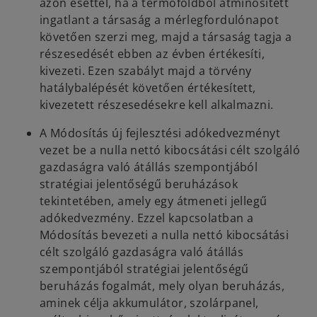
azon esettel, ha a termőföldből átminősített
ingatlant a társaság a mérlegfordulónapot
követően szerzi meg, majd a társaság tagja a
részesedését ebben az évben értékesíti,
kivezeti. Ezen szabályt majd a törvény
hatálybalépését követően értékesített,
kivezetett részesedésekre kell alkalmazni.
A Módosítás új fejlesztési adókedvezményt
vezet be a nulla nettó kibocsátási célt szolgáló
gazdaságra való átállás szempontjából
stratégiai jelentőségű beruházások
tekintetében, amely egy átmeneti jellegű
adókedvezmény. Ezzel kapcsolatban a
Módosítás bevezeti a nulla nettó kibocsátási
célt szolgáló gazdaságra való átállás
szempontjából stratégiai jelentőségű
beruházás fogalmát, mely olyan beruházás,
aminek célja akkumulátor, szolárpanel,