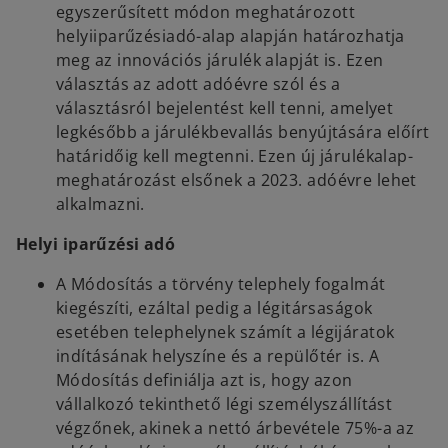
egyszerűsített módon meghatározott
helyiiparűzésiadó-alap alapján határozhatja
meg az innovációs járulék alapját is. Ezen
választás az adott adóévre szól és a
választásról bejelentést kell tenni, amelyet
legkésőbb a járulékbevallás benyújtására előírt
határidőig kell megtenni. Ezen új járulékalap-
meghatározást elsőnek a 2023. adóévre lehet
alkalmazni.
Helyi iparűzési adó
A Módosítás a törvény telephely fogalmát
kiegészíti, ezáltal pedig a légitársaságok
esetében telephelynek számít a légijáratok
indításának helyszíne és a repülőtér is. A
Módosítás definiálja azt is, hogy azon
vállalkozó tekinthető légi személyszállítást
végzőnek, akinek a nettó árbevétele 75%-a az