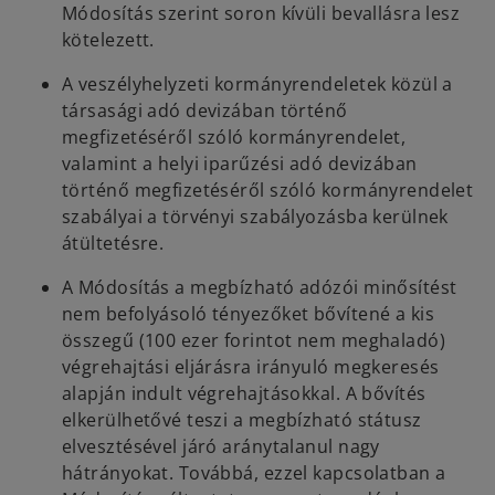
Módosítás szerint soron kívüli bevallásra lesz
kötelezett.
A veszélyhelyzeti kormányrendeletek közül a
társasági adó devizában történő
megfizetéséről szóló kormányrendelet,
valamint a helyi iparűzési adó devizában
történő megfizetéséről szóló kormányrendelet
szabályai a törvényi szabályozásba kerülnek
átültetésre.
A Módosítás a megbízható adózói minősítést
nem befolyásoló tényezőket bővítené a kis
összegű (100 ezer forintot nem meghaladó)
végrehajtási eljárásra irányuló megkeresés
alapján indult végrehajtásokkal. A bővítés
elkerülhetővé teszi a megbízható státusz
elvesztésével járó aránytalanul nagy
hátrányokat. Továbbá, ezzel kapcsolatban a