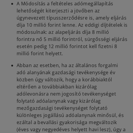
A Módosítás a feltételes adómegállapítás
lehetőségét kiterjeszti a jövőben az
úgynevezett típusszerződésre is, amely eljárás
díja 10 millió forint lenne. Az eddigi díjtételek is
módosulnak: az alapeljárás díja 8 millió
forintra nő 5 millió forintról, sürgősségi eljárás
esetén pedig 12 millió forintot kell fizetni 8
millió forint helyett.
Abban az esetben, ha az általános forgalmi
adó alanyának gazdasági tevékenysége év
közben úgy változik, hogy a korábbiaktól
eltérően a továbbiakban kizárólag
adólevonásra nem jogosító tevékenységet
folytató adóalanynak vagy kizárólag
mezőgazdasági tevékenységet folytató
különleges jogállású adóalanynak minősül, és
ezáltal a bevallási gyakorisága megváltozik
(éves vagy negyedéves helyett havi lesz), úgy a