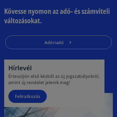
Kövesse nyomon az adó- és számviteli
változásokat.
Adóriadó
o
p
e
Hírlevél
n
Értesüljön első kézből az új jogszabályokról,
s
amint új rendelet jelenik meg!
i
n
a
Feliratkozás
n
e
w