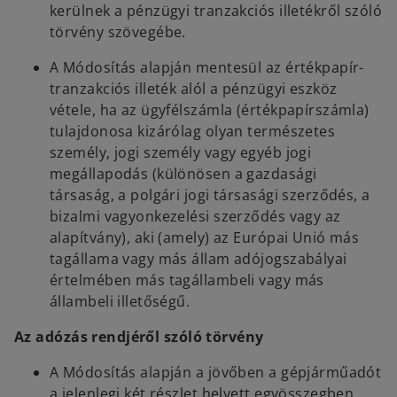
kerülnek a pénzügyi tranzakciós illetékről szóló
törvény szövegébe.
A Módosítás alapján mentesül az értékpapír-
tranzakciós illeték alól a pénzügyi eszköz
vétele, ha az ügyfélszámla (értékpapírszámla)
tulajdonosa kizárólag olyan természetes
személy, jogi személy vagy egyéb jogi
megállapodás (különösen a gazdasági
társaság, a polgári jogi társasági szerződés, a
bizalmi vagyonkezelési szerződés vagy az
alapítvány), aki (amely) az Európai Unió más
tagállama vagy más állam adójogszabályai
értelmében más tagállambeli vagy más
állambeli illetőségű.
Az adózás rendjéről szóló törvény
A Módosítás alapján a jövőben a gépjárműadót
a jelenlegi két részlet helyett egyösszegben,