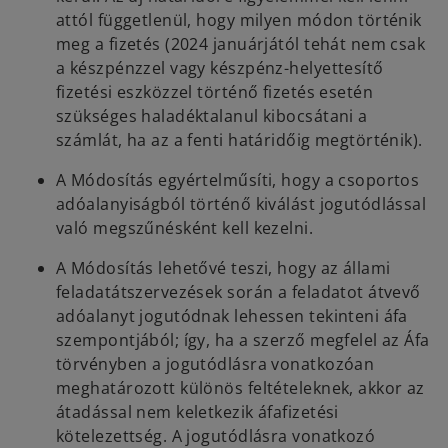
attól függetlenül, hogy milyen módon történik
meg a fizetés (2024 januárjától tehát nem csak
a készpénzzel vagy készpénz-helyettesítő
fizetési eszközzel történő fizetés esetén
szükséges haladéktalanul kibocsátani a
számlát, ha az a fenti határidőig megtörténik).
A Módosítás egyértelműsíti, hogy a csoportos
adóalanyiságból történő kiválást jogutódlással
való megszűnésként kell kezelni.
A Módosítás lehetővé teszi, hogy az állami
feladatátszervezések során a feladatot átvevő
adóalanyt jogutódnak lehessen tekinteni áfa
szempontjából; így, ha a szerző megfelel az Áfa
törvényben a jogutódlásra vonatkozóan
meghatározott különös feltételeknek, akkor az
átadással nem keletkezik áfafizetési
kötelezettség. A jogutódlásra vonatkozó