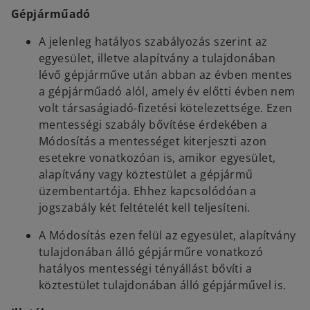
Gépjárműadó
A jelenleg hatályos szabályozás szerint az
egyesület, illetve alapítvány a tulajdonában
lévő gépjárműve után abban az évben mentes
a gépjárműadó alól, amely év előtti évben nem
volt társaságiadó-fizetési kötelezettsége. Ezen
mentességi szabály bővítése érdekében a
Módosítás a mentességet kiterjeszti azon
esetekre vonatkozóan is, amikor egyesület,
alapítvány vagy köztestület a gépjármű
üzembentartója. Ehhez kapcsolódóan a
jogszabály két feltételét kell teljesíteni.
A Módosítás ezen felül az egyesület, alapítvány
tulajdonában álló gépjárműre vonatkozó
hatályos mentességi tényállást bővíti a
köztestület tulajdonában álló gépjárművel is.