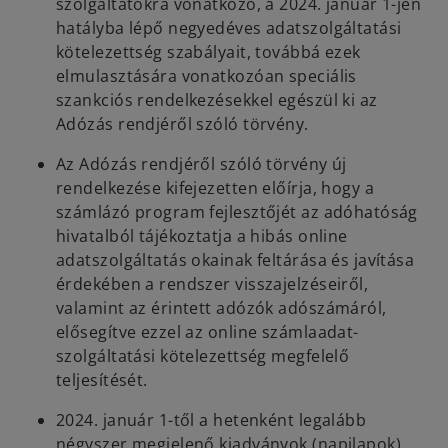
szolgáltatókra vonatkozó, a 2024. január 1-jén
hatályba lépő negyedéves adatszolgáltatási
kötelezettség szabályait, továbbá ezek
elmulasztására vonatkozóan speciális
szankciós rendelkezésekkel egészül ki az
Adózás rendjéről szóló törvény.
Az Adózás rendjéről szóló törvény új
rendelkezése kifejezetten előírja, hogy a
számlázó program fejlesztőjét az adóhatóság
hivatalból tájékoztatja a hibás online
adatszolgáltatás okainak feltárása és javítása
érdekében a rendszer visszajelzéseiről,
valamint az érintett adózók adószámáról,
elősegítve ezzel az online számlaadat-
szolgáltatási kötelezettség megfelelő
teljesítését.
2024. január 1-től a hetenként legalább
négyszer megjelenő kiadványok (napilapok)