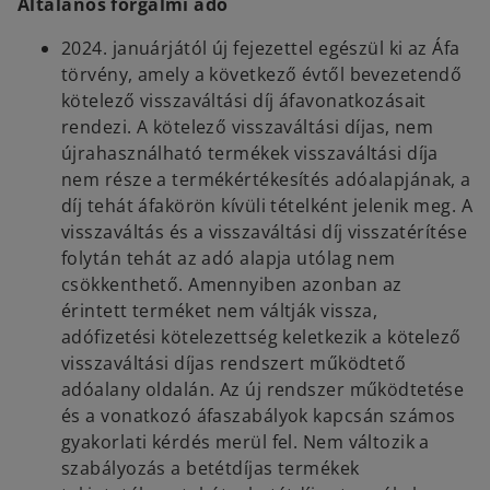
Általános forgalmi adó
2024. januárjától új fejezettel egészül ki az Áfa
törvény, amely a következő évtől bevezetendő
kötelező visszaváltási díj áfavonatkozásait
rendezi. A kötelező visszaváltási díjas, nem
újrahasználható termékek visszaváltási díja
nem része a termékértékesítés adóalapjának, a
díj tehát áfakörön kívüli tételként jelenik meg. A
visszaváltás és a visszaváltási díj visszatérítése
folytán tehát az adó alapja utólag nem
csökkenthető. Amennyiben azonban az
érintett terméket nem váltják vissza,
adófizetési kötelezettség keletkezik a kötelező
visszaváltási díjas rendszert működtető
adóalany oldalán. Az új rendszer működtetése
és a vonatkozó áfaszabályok kapcsán számos
gyakorlati kérdés merül fel. Nem változik a
szabályozás a betétdíjas termékek