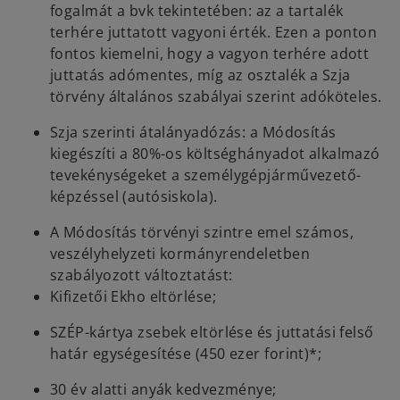
fogalmát a bvk tekintetében: az a tartalék
terhére juttatott vagyoni érték. Ezen a ponton
fontos kiemelni, hogy a vagyon terhére adott
juttatás adómentes, míg az osztalék a Szja
törvény általános szabályai szerint adóköteles.
Szja szerinti átalányadózás: a Módosítás
kiegészíti a 80%-os költséghányadot alkalmazó
tevekénységeket a személygépjárművezető-
képzéssel (autósiskola).
A Módosítás törvényi szintre emel számos,
veszélyhelyzeti kormányrendeletben
szabályozott változtatást:
Kifizetői Ekho eltörlése;
SZÉP-kártya zsebek eltörlése és juttatási felső
határ egységesítése (450 ezer forint)*;
30 év alatti anyák kedvezménye;