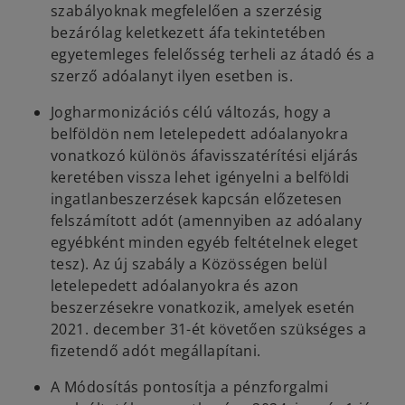
szabályoknak megfelelően a szerzésig
bezárólag keletkezett áfa tekintetében
egyetemleges felelősség terheli az átadó és a
szerző adóalanyt ilyen esetben is.
Jogharmonizációs célú változás, hogy a
belföldön nem letelepedett adóalanyokra
vonatkozó különös áfavisszatérítési eljárás
keretében vissza lehet igényelni a belföldi
ingatlanbeszerzések kapcsán előzetesen
felszámított adót (amennyiben az adóalany
egyébként minden egyéb feltételnek eleget
tesz). Az új szabály a Közösségen belül
letelepedett adóalanyokra és azon
beszerzésekre vonatkozik, amelyek esetén
2021. december 31-ét követően szükséges a
fizetendő adót megállapítani.
A Módosítás pontosítja a pénzforgalmi