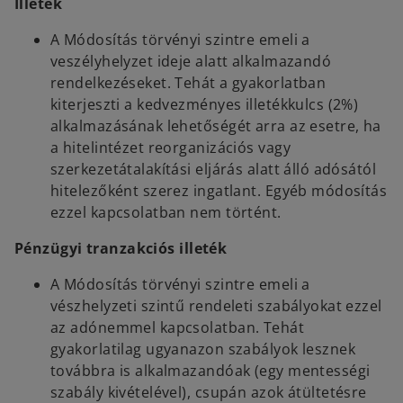
Illeték
A Módosítás törvényi szintre emeli a
veszélyhelyzet ideje alatt alkalmazandó
rendelkezéseket. Tehát a gyakorlatban
kiterjeszti a kedvezményes illetékkulcs (2%)
alkalmazásának lehetőségét arra az esetre, ha
a hitelintézet reorganizációs vagy
szerkezetátalakítási eljárás alatt álló adósától
hitelezőként szerez ingatlant. Egyéb módosítás
ezzel kapcsolatban nem történt.
Pénzügyi tranzakciós illeték
A Módosítás törvényi szintre emeli a
vészhelyzeti szintű rendeleti szabályokat ezzel
az adónemmel kapcsolatban. Tehát
gyakorlatilag ugyanazon szabályok lesznek
továbbra is alkalmazandóak (egy mentességi
szabály kivételével), csupán azok átültetésre