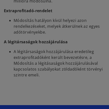
millióra módosulna.
Extraprofitadó-rendelet
Módosítás hatályon kívül helyezi azon
rendelkezéseket, melyek átkerülnek az egyes
adótörvényekbe.
A légitársaságok hozzájárulása
A légitársaságok hozzájárulása eredetileg
extraprofitadóként került bevezetésre, a
Módosítás a légitásaságok hozzájárulásával
kapcsolatos szabályokat zöldadóként törvényi
szintre emeli.