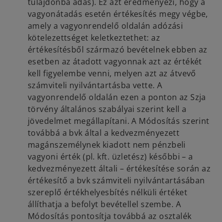
tulajdonba adás). Ez azt eredményezi, hogy a
vagyonátadás esetén értékesítés megy végbe,
amely a vagyonrendelő oldalán adózási
kötelezettséget keletkeztethet: az
értékesítésből származó bevételnek ebben az
esetben az átadott vagyonnak azt az értékét
kell figyelembe venni, melyen azt az átvevő
számviteli nyilvántartásba vette. A
vagyonrendelő oldalán ezen a ponton az Szja
törvény általános szabályai szerint kell a
jövedelmet megállapítani. A Módosítás szerint
továbbá a bvk által a kedvezményezett
magánszemélynek kiadott nem pénzbeli
vagyoni érték (pl. kft. üzletész) későbbi – a
kedvezményezett általi – értékesítése során az
értékesítő a bvk számviteli nyilvántartásában
szereplő értékhelyesbítés nélküli értéket
állíthatja a befolyt bevétellel szembe. A
Módosítás pontosítja továbbá az osztalék