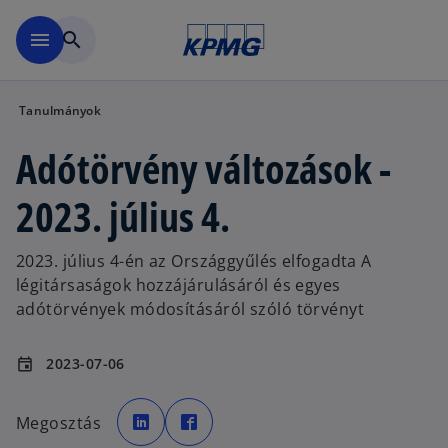
Ugrás a fő tartalomra
menu
search
Tanulmányok
Adótörvény változások -
2023. július 4.
2023. július 4-én az Országgyűlés elfogadta A
légitársaságok hozzájárulásáról és egyes
adótörvények módosításáról szóló törvényt
2023-07-06
event
o
o
p
p
Megosztás
e
e
n
n