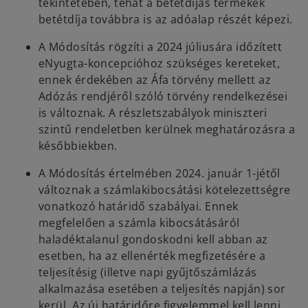
tekintetében, tehát a betétdíjas termékek
betétdíja továbbra is az adóalap részét képezi.
A Módosítás rögzíti a 2024 júliusára időzített
eNyugta-koncepcióhoz szükséges kereteket,
ennek érdekében az Áfa törvény mellett az
Adózás rendjéről szóló törvény rendelkezései
is változnak. A részletszabályok miniszteri
szintű rendeletben kerülnek meghatározásra a
későbbiekben.
A Módosítás értelmében 2024. január 1-jétől
változnak a számlakibocsátási kötelezettségre
vonatkozó határidő szabályai. Ennek
megfelelően a számla kibocsátásáról
haladéktalanul gondoskodni kell abban az
esetben, ha az ellenérték megfizetésére a
teljesítésig (illetve napi gyűjtőszámlázás
alkalmazása esetében a teljesítés napján) sor
kerül. Az új határidőre figyelemmel kell lenni