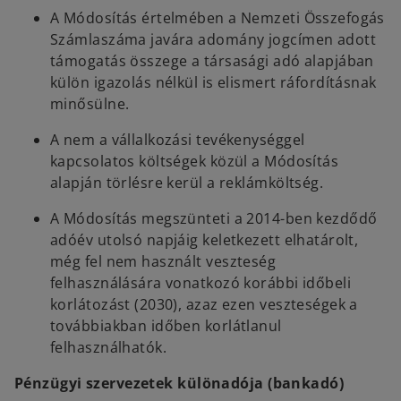
A Módosítás értelmében a Nemzeti Összefogás
Számlaszáma javára adomány jogcímen adott
támogatás összege a társasági adó alapjában
külön igazolás nélkül is elismert ráfordításnak
minősülne.
A nem a vállalkozási tevékenységgel
kapcsolatos költségek közül a Módosítás
alapján törlésre kerül a reklámköltség.
A Módosítás megszünteti a 2014-ben kezdődő
adóév utolsó napjáig keletkezett elhatárolt,
még fel nem használt veszteség
felhasználására vonatkozó korábbi időbeli
korlátozást (2030), azaz ezen veszteségek a
továbbiakban időben korlátlanul
felhasználhatók.
Pénzügyi szervezetek különadója (bankadó)