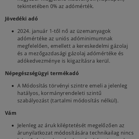
tekintetében 0% az adómérték.
Jövedéki adó
2024. január 1-től nő az üzemanyagok
adómértéke az uniós adóminimumnak
megfelelően, emellett a kereskedelmi gázolaj
és a mezőgazdasági gázolaj adómértéke és
adókedvezménye is kiigazításra kerül.
Népegészségügyi termékadó
A Módosítás törvényi szintre emeli a jelenleg
hatályos, kormányrendeleti szintű
szabályozást (tartalmi módosítás nélkül).
Vám
Jelenleg az áruk kiléptetését megelőzően az
árunyilatkozat módosítására technikailag nincs