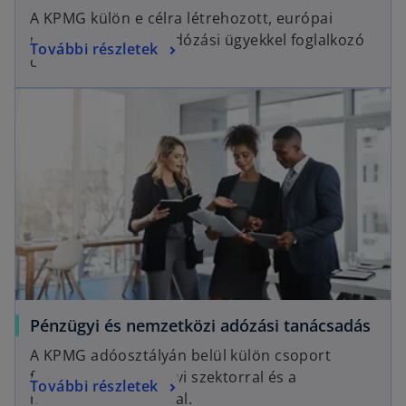
A KPMG külön e célra létrehozott, európai
uniós és közvetett adózási ügyekkel foglalkozó
További részletek
csoportja.
Pénzügyi és nemzetközi adózási tanácsadás
A KPMG adóosztályán belül külön csoport
foglalkozik a pénzügyi szektorral és a
További részletek
nemzetközi adózással.