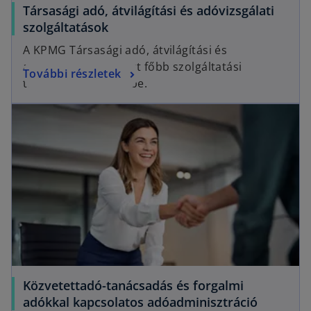
Társasági adó, átvilágítási és adóvizsgálati
szolgáltatások
A KPMG Társasági adó, átvilágítási és
adóvizsgálati csoport főbb szolgáltatási
További részletek
területeit mutatjuk be.
Közvetettadó-tanácsadás és forgalmi
adókkal kapcsolatos adóadminisztráció