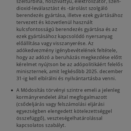
szélturbina, hőszivattyú, elektrolizátor, szén-
dioxid-leválasztást és -tárolást szolgáló
berendezés gyártása, illetve ezek gyártásához
tervezett és közvetlenül használt
kulcsfontosságú berendezés gyártása és az
ezek gyártásához kapcsolódó nyersanyag
előállítása vagy visszanyerése. Az
adókedvezmény igénybevételének feltétele,
hogy az adózó a beruházás megkezdése előtt
kérelmet nyújtson be az adópolitikáért felelős
miniszternek, amit legkésőbb 2025. december
31-ig kell elbírálni és nyilvántartásba venni.
A Módosítás törvényi szintre emeli a jelenleg
kormányrendelet által megfogalmazott
(csődeljárás vagy felszámolási eljárási
egyezségben elengedett kötelezettséggel
összefüggő), veszteségelhatárolással
kapcsolatos szabályt.