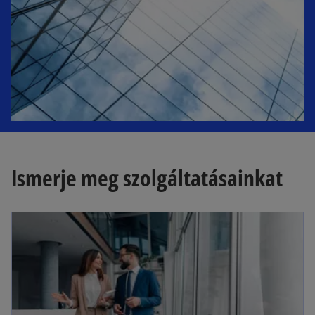
t
a
b
Ismerje meg szolgáltatásainkat