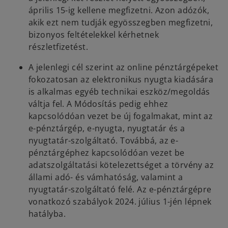
április 15-ig kellene megfizetni. Azon adózók,
akik ezt nem tudják egyösszegben megfizetni,
bizonyos feltételekkel kérhetnek
részletfizetést.
A jelenlegi cél szerint az online pénztárgépeket
fokozatosan az elektronikus nyugta kiadására
is alkalmas egyéb technikai eszköz/megoldás
váltja fel. A Módosítás pedig ehhez
kapcsolódóan vezet be új fogalmakat, mint az
e-pénztárgép, e-nyugta, nyugtatár és a
nyugtatár-szolgáltató. Továbbá, az e-
pénztárgéphez kapcsolódóan vezet be
adatszolgáltatási kötelezettséget a törvény az
állami adó- és vámhatóság, valamint a
nyugtatár-szolgáltató felé. Az e-pénztárgépre
vonatkozó szabályok 2024. július 1-jén lépnek
hatályba.