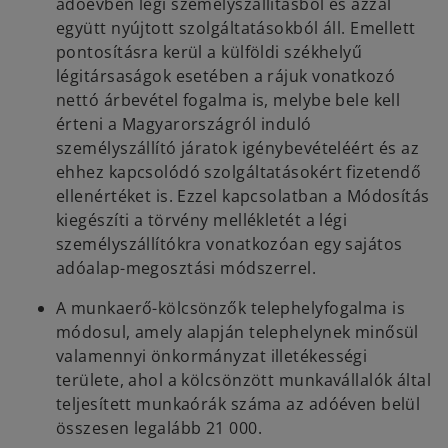
adóévben légi személyszállításból és azzal
együtt nyújtott szolgáltatásokból áll. Emellett
pontosításra kerül a külföldi székhelyű
légitársaságok esetében a rájuk vonatkozó
nettó árbevétel fogalma is, melybe bele kell
érteni a Magyarországról induló
személyszállító járatok igénybevételéért és az
ehhez kapcsolódó szolgáltatásokért fizetendő
ellenértéket is. Ezzel kapcsolatban a Módosítás
kiegészíti a törvény mellékletét a légi
személyszállítókra vonatkozóan egy sajátos
adóalap-megosztási módszerrel.
A munkaerő-kölcsönzők telephelyfogalma is
módosul, amely alapján telephelynek minősül
valamennyi önkormányzat illetékességi
területe, ahol a kölcsönzött munkavállalók által
teljesített munkaórák száma az adóéven belül
összesen legalább 21 000.