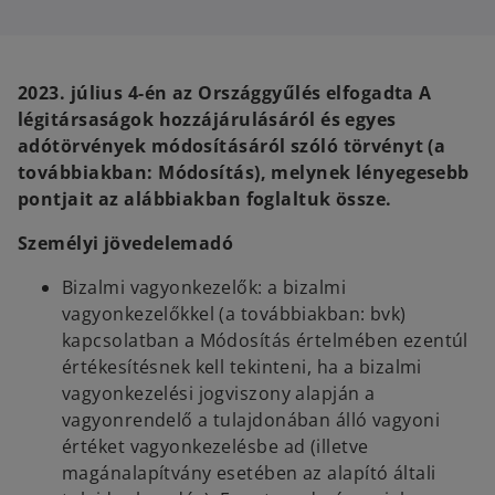
s
s
i
i
n
n
a
a
n
n
e
e
w
w
2023. július 4-én az Országgyűlés elfogadta A
t
t
a
a
légitársaságok hozzájárulásáról és egyes
b
b
adótörvények módosításáról szóló törvényt (a
továbbiakban: Módosítás), melynek lényegesebb
pontjait az alábbiakban foglaltuk össze.
Személyi jövedelemadó
Bizalmi vagyonkezelők: a bizalmi
vagyonkezelőkkel (a továbbiakban: bvk)
kapcsolatban a Módosítás értelmében ezentúl
értékesítésnek kell tekinteni, ha a bizalmi
vagyonkezelési jogviszony alapján a
vagyonrendelő a tulajdonában álló vagyoni
értéket vagyonkezelésbe ad (illetve
magánalapítvány esetében az alapító általi