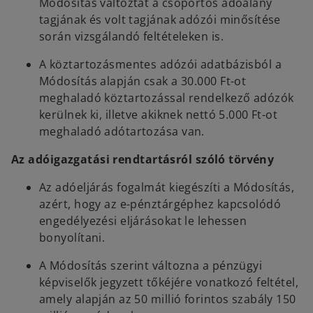
Módosítás változtat a csoportos adóalany
tagjának és volt tagjának adózói minősítése
során vizsgálandó feltételeken is.
A köztartozásmentes adózói adatbázisból a
Módosítás alapján csak a 30.000 Ft-ot
meghaladó köztartozással rendelkező adózók
kerülnek ki, illetve akiknek nettó 5.000 Ft-ot
meghaladó adótartozása van.
Az adóigazgatási rendtartásról szóló törvény
Az adóeljárás fogalmát kiegészíti a Módosítás,
azért, hogy az e-pénztárgéphez kapcsolódó
engedélyezési eljárásokat le lehessen
bonyolítani.
A Módosítás szerint változna a pénzügyi
képviselők jegyzett tőkéjére vonatkozó feltétel,
amely alapján az 50 millió forintos szabály 150