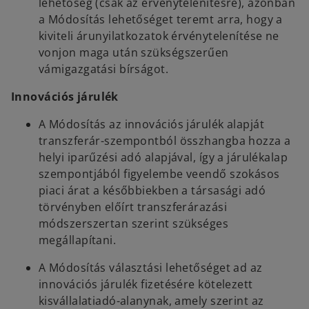
lehetőség (csak az érvénytelenítésre), azonban
a Módosítás lehetőséget teremt arra, hogy a
kiviteli árunyilatkozatok érvénytelenítése ne
vonjon maga után szükségszerűen
vámigazgatási bírságot.
Innovációs járulék
A Módosítás az innovációs járulék alapját
transzferár-szempontból összhangba hozza a
helyi iparűzési adó alapjával, így a járulékalap
szempontjából figyelembe veendő szokásos
piaci árat a későbbiekben a társasági adó
törvényben előírt transzferárazási
módszerszertan szerint szükséges
megállapítani.
A Módosítás választási lehetőséget ad az
innovációs járulék fizetésére kötelezett
kisvállalatiadó-alanynak, amely szerint az