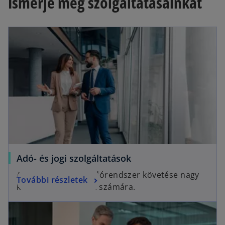
Ismerje meg szolgáltatásainkat
Adó- és jogi szolgáltatások
A gyakran változó adórendszer követése nagy
További részletek
kihívás a társaságok számára.