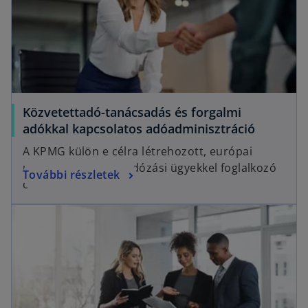
Közvetettadó-tanácsadás és forgalmi
adókkal kapcsolatos adóadminisztráció
A KPMG külön e célra létrehozott, európai
uniós és közvetett adózási ügyekkel foglalkozó
További részletek
csoportja.