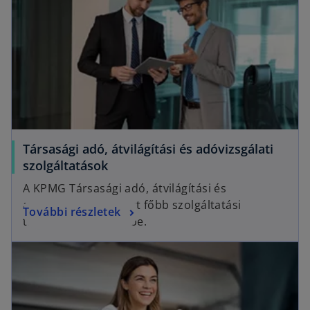
Társasági adó, átvilágítási és adóvizsgálati
szolgáltatások
A KPMG Társasági adó, átvilágítási és
adóvizsgálati csoport főbb szolgáltatási
További részletek
területeit mutatjuk be.