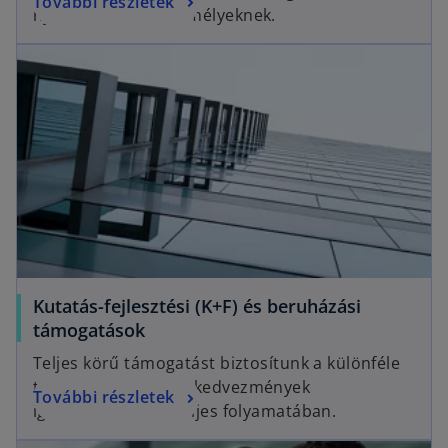
További részletek
nyújtunk magánszemélyeknek.
Kutatás-fejlesztési (K+F) és beruházási
támogatások
Teljes körű támogatást biztosítunk a különféle
támogatások és adókedvezmények
További részletek
igénybevételének teljes folyamatában.