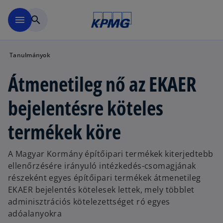
Ugrás a fő tartalomra
menu
search
Tanulmányok
Átmenetileg nő az EKAER
bejelentésre köteles
termékek köre
A Magyar Kormány építőipari termékek kiterjedtebb
ellenőrzésére irányuló intézkedés-csomagjának
részeként egyes építőipari termékek átmenetileg
EKAER bejelentés kötelesek lettek, mely többlet
adminisztrációs kötelezettséget ró egyes
adóalanyokra