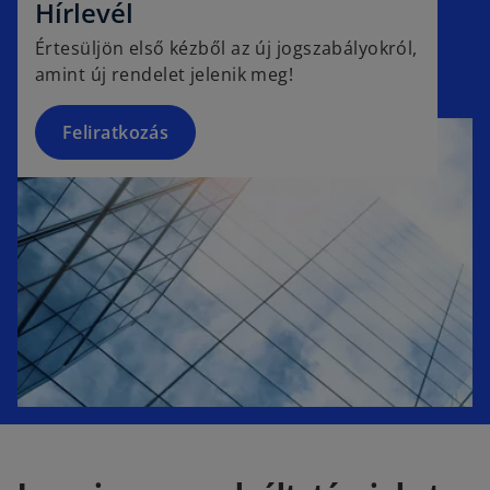
e
Hírlevél
n
Értesüljön első kézből az új jogszabályokról,
s
amint új rendelet jelenik meg!
i
n
a
Feliratkozás
n
e
w
t
a
b