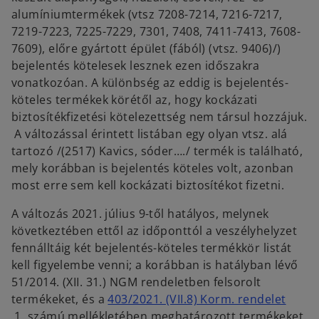
alumíniumtermékek (vtsz 7208-7214, 7216-7217,
7219-7223, 7225-7229, 7301, 7408, 7411-7413, 7608-
7609), előre gyártott épület (fából) (vtsz. 9406)/)
bejelentés kötelesek lesznek ezen időszakra
vonatkozóan. A különbség az eddig is bejelentés-
köteles termékek körétől az, hogy kockázati
biztosítékfizetési kötelezettség nem társul hozzájuk.
A változással érintett listában egy olyan vtsz. alá
tartozó /(2517) Kavics, sóder…./ termék is található,
mely korábban is bejelentés köteles volt, azonban
most erre sem kell kockázati biztosítékot fizetni.
A változás 2021. július 9-től hatályos, melynek
következtében ettől az időponttól a veszélyhelyzet
fennálltáig két bejelentés-köteles termékkör listát
kell figyelembe venni; a korábban is hatályban lévő
51/2014. (XII. 31.) NGM rendeletben felsorolt
termékeket, és a
403/2021. (VII.8) Korm. rendelet
o
1. számú mellékletében meghatározott termékeket.