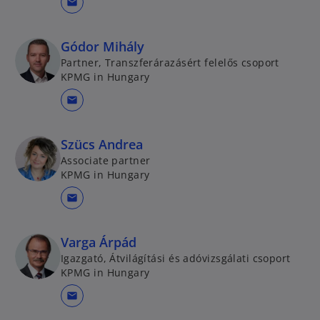
mail
Gódor Mihály
Partner, Transzferárazásért felelős csoport
KPMG in Hungary
mail
Szücs Andrea
Associate partner
KPMG in Hungary
mail
Varga Árpád
Igazgató, Átvilágítási és adóvizsgálati csoport
KPMG in Hungary
mail