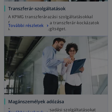
Transzferár-szolgáltatások
A KPMG transzferárazási szolgáltatásokkal
foglalkozó csoportja a transzferár-kockázatok
További részletek
kezelésében nyújt segítséget.
Magánszemélyek adózása
Teljes körű adótanácsadási szolgáltatásokat