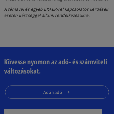
p
A témával és egyéb EKAER-rel kapcsolatos kérdések
e
esetén készséggel állunk rendelkezésükre.
n
s
i
n
a
n
e
Kövesse nyomon az adó- és számviteli
w
t
változásokat.
a
b
Adóriadó
o
p