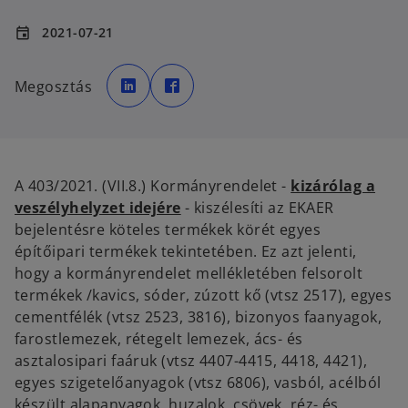
2021-07-21
event
o
o
p
p
Megosztás
e
e
n
n
s
s
i
i
n
n
a
a
n
n
e
e
w
w
A 403/2021. (VII.8.) Kormányrendelet -
kizárólag a
t
t
a
a
veszélyhelyzet idejére
- kiszélesíti az EKAER
b
b
bejelentésre köteles termékek körét egyes
építőipari termékek tekintetében. Ez azt jelenti,
hogy a kormányrendelet mellékletében felsorolt
termékek /kavics, sóder, zúzott kő (vtsz 2517), egyes
cementfélék (vtsz 2523, 3816), bizonyos faanyagok,
farostlemezek, rétegelt lemezek, ács- és
asztalosipari faáruk (vtsz 4407-4415, 4418, 4421),
egyes szigetelőanyagok (vtsz 6806), vasból, acélból
készült alapanyagok, huzalok, csövek, réz- és