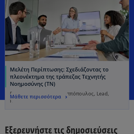
Μελέτη Περίπτωσης: Σχεδιάζοντας το
πλεονέκτημα της τράπεζας Τεχνητής
Νοημοσύνης (ΤΝ)
Γράφει ο Δρ Φώτης Φιλιππόπουλος, Lead,
Μάθετε περισσότερα
KPMG Ιntelligence Lab
Εξερευνήστε τις δημοσιεύσεις