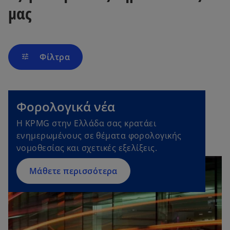
μας
Φίλτρα
tune
Φορολογικά νέα
Η KPMG στην Ελλάδα σας κρατάει
ενημερωμένους σε θέματα φορολογικής
νομοθεσίας και σχετικές εξελίξεις.
Μάθετε περισσότερα