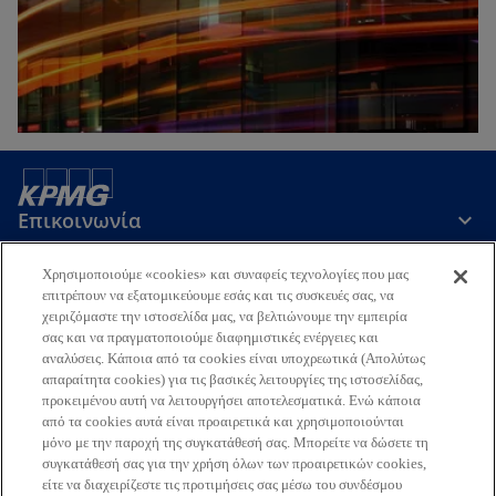
Επικοινωνία
Χρησιμοποιούμε «cookies» και συναφείς τεχνολογίες που μας
Εταιρεία
επιτρέπουν να εξατομικεύουμε εσάς και τις συσκευές σας, να
χειριζόμαστε την ιστοσελίδα μας, να βελτιώνουμε την εμπειρία
σας και να πραγματοποιούμε διαφημιστικές ενέργειες και
αναλύσεις. Κάποια από τα cookies είναι υποχρεωτικά (Απολύτως
Τελευταία Νέα
απαραίτητα cookies) για τις βασικές λειτουργίες της ιστοσελίδας,
προκειμένου αυτή να λειτουργήσει αποτελεσματικά. Ενώ κάποια
o
o
o
o
από τα cookies αυτά είναι προαιρετικά και χρησιμοποιούνται
p
p
p
p
μόνο με την παροχή της συγκατάθεσή σας. Μπορείτε να δώσετε τη
Όροι χρήσης
Προστασία Προσωπικών Δεδομένων
e
e
e
e
Προσβασιμότητα
συγκατάθεσή σας για την χρήση όλων των προαιρετικών cookies,
Γλωσσάριο
Βοήθεια
Πολιτική Προσωπικών Δεδομένων
είτε να διαχειρίζεστε τις προτιμήσεις σας μέσω του συνδέσμου
n
n
n
n