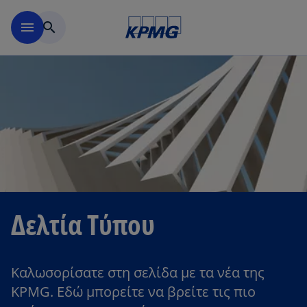
Μετάβαση στο κύριο περιε
menu
search
Δελτία Τύπου
Καλωσορίσατε στη σελίδα με τα νέα της
KPMG. Εδώ μπορείτε να βρείτε τις πιο