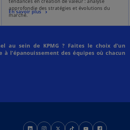
tendances en création de valeur : analyse
approfondie des stratégies et évolutions du
En savoir plus
marché.
nel au sein de KPMG ? Faites le choix d’un
ce à l’épanouissement des équipes où chacun
s
s
s
s
s
s