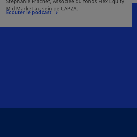
Stéphanie Frachet, Associée du fonds Flex Equity
Mid Market au sein de CAPZA.
Écouter le podcast