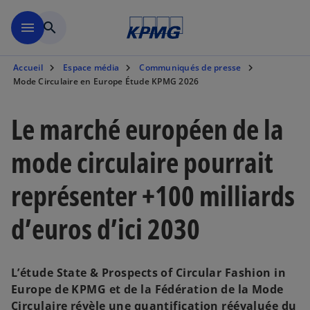
Aller à la navigation
menu
search
Accueil
Espace média
Communiqués de presse
Mode Circulaire en Europe Étude KPMG 2026
Le marché européen de la
mode circulaire pourrait
représenter +100 milliards
d’euros d’ici 2030
L’étude State & Prospects of Circular Fashion in
Europe de KPMG et de la Fédération de la Mode
Circulaire révèle une quantification réévaluée du