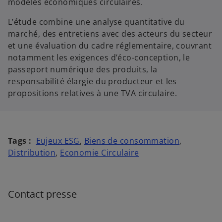
modèles économiques circulaires.
L’étude combine une analyse quantitative du
marché, des entretiens avec des acteurs du secteur
et une évaluation du cadre réglementaire, couvrant
notamment les exigences d’éco-conception, le
passeport numérique des produits, la
responsabilité élargie du producteur et les
propositions relatives à une TVA circulaire.
s
s
Tags :
Eujeux ESG
,
Biens de consommation
,
’
s
’
Distribution
,
Economie Circulaire
o
’
o
u
o
u
v
u
v
Contact presse
r
v
r
e
r
e