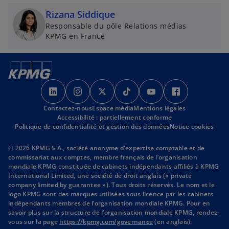
d
e
d
Rizana Siddique
a
d
a
n
a
n
Responsable du pôle Relations médias
KPMG en France
s
n
s
u
s
u
n
u
n
n
n
n
s
s
s
s
s
s
o
n
o
’
’
’
’
’
’
u
o
u
Contactez-nous
o
o
Espace média
o
Mentions légales
o
o
o
v
u
v
Accessibilité : partiellement conforme
u
u
u
u
u
u
e
v
e
Politique de confidentialité et gestion des données
Notice cookies
v
v
v
v
v
v
l
e
l
r
r
r
r
r
r
o
l
o
© 2026 KPMG S.A., société anonyme d'expertise comptable et de
commissariat aux comptes, membre français de l’organisation
e
e
e
e
e
e
n
o
n
mondiale KPMG constituée de cabinets indépendants affiliés à KPMG
d
d
d
d
d
d
g
n
g
International Limited, une société de droit anglais (« private
a
a
a
a
a
a
l
g
l
company limited by guarantee »). Tous droits réservés. Le nom et le
logo KPMG sont des marques utilisées sous licence par les cabinets
n
n
n
n
n
n
e
l
e
indépendants membres de l’organisation mondiale KPMG. Pour en
s
s
s
s
s
s
t
e
t
savoir plus sur la structure de l’organisation mondiale KPMG, rendez-
u
u
u
u
u
u
s
t
vous sur la page
https://kpmg.com/governance
(en anglais).