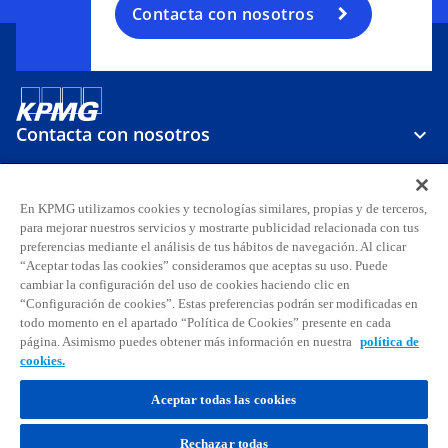
Contacta con nosotros
Contacta con nosotros
Sobre KPMG
En KPMG utilizamos cookies y tecnologías similares, propias y de terceros,
para mejorar nuestros servicios y mostrarte publicidad relacionada con tus
preferencias mediante el análisis de tus hábitos de navegación. Al clicar
Carreras
“Aceptar todas las cookies” consideramos que aceptas su uso. Puede
cambiar la configuración del uso de cookies haciendo clic en
“Configuración de cookies”. Estas preferencias podrán ser modificadas en
s
s
s
s
s
s
todo momento en el apartado “Política de Cookies” presente en cada
e
e
e
e
e
e
página. Asimismo puedes obtener más información en nuestra
política de
Aviso legal
Privacidad
a
Accesibilidad
a
a
Ayuda
Glosario
a
Política de cookies
a
a
cookies.
b
b
b
b
b
b
© 2026 KPMG, S.A., sociedad anónima española y firma miembro de la
Aceptar todas las cookies
r
r
r
r
r
r
organización global de KPMG de firmas miembro independientes
e
e
e
e
e
e
afiliadas a KPMG International Limited, sociedad inglesa limitada por
Rechazar todas