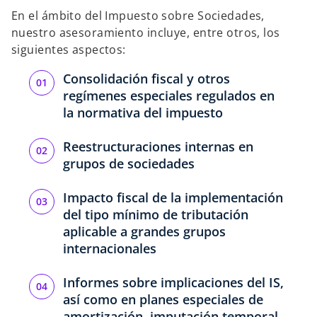
n
n
n
a
a
a
En el ámbito del Impuesto sobre Sociedades,
p
p
p
e
e
e
nuestro asesoramiento incluye, entre otros, los
s
s
s
t
t
t
siguientes aspectos:
a
a
a
ñ
ñ
ñ
a
a
a
Consolidación fiscal y otros
n
n
n
u
u
u
regímenes especiales regulados en
e
e
e
v
v
v
la normativa del impuesto
a
a
a
Reestructuraciones internas en
grupos de sociedades
Impacto fiscal de la implementación
del tipo mínimo de tributación
aplicable a grandes grupos
internacionales
Informes sobre implicaciones del IS,
así como en planes especiales de
amortización, imputación temporal