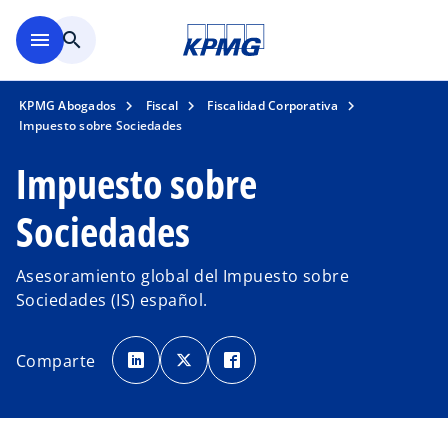
Saltar al contenido principal
menu
search
KPMG Abogados
Fiscal
Fiscalidad Corporativa
Impuesto sobre Sociedades
Impuesto sobre
Sociedades
Asesoramiento global del Impuesto sobre
Sociedades (IS) español.
s
s
s
e
e
e
Comparte
a
a
a
b
b
b
r
r
r
e
e
e
e
e
e
n
n
n
u
u
u