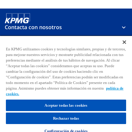
Contacta con nosotros
Sobre KPMG
En KPMG utilizamos cookies y tecnologías similares, propias y de terceros,
para mejorar nuestros servicios y mostrarte publicidad relacionada con tus
preferencias mediante el análisis de tus hábitos de navegación. Al clicar
Carreras
“Aceptar todas las cookies” consideramos que aceptas su uso. Puede
cambiar la configuración del uso de cookies haciendo clic en
“Configuración de cookies”. Estas preferencias podrán ser modificadas en
s
s
s
s
s
s
todo momento en el apartado “Política de Cookies” presente en cada
e
e
e
e
e
e
página. Asimismo puedes obtener más información en nuestra
política de
Aviso legal
Privacidad
a
Accesibilidad
a
a
Ayuda
Glosario
a
Política de cookies
a
a
cookies.
b
b
b
b
b
b
© 2026 KPMG, S.A., sociedad anónima española y firma miembro de la
r
Aceptar todas las cookies
r
r
r
r
r
organización global de KPMG de firmas miembro independientes
e
e
e
e
e
e
afiliadas a KPMG International Limited, sociedad inglesa limitada por
Rechazar todas
garantía. Todos los derechos reservados. Para más detalles sobre la
e
e
e
e
e
e
estructura de la organización global de KPMG, por favor
n
n
n
n
n
n
visita
https://kpmg.com/governance
.
Configuración de cookies