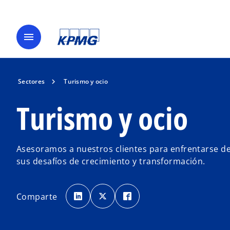
menu
Sectores
Turismo y ocio
Turismo y ocio
Asesoramos a nuestros clientes para enfrentarse d
sus desafíos de crecimiento y transformación.
s
s
s
e
e
e
Comparte
a
a
a
b
b
b
r
r
r
e
e
e
e
e
e
n
n
n