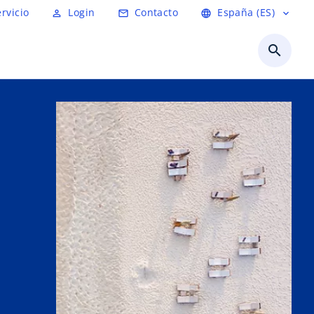
ervicio
Login
Contacto
España (ES)
person_outline
mail_outline
language
expand_more
search