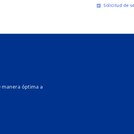
Saltar al contenido principal
Solicitud de s
list_alt
e manera óptima a