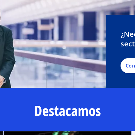
¿Ne
sect
Con
Destacamos