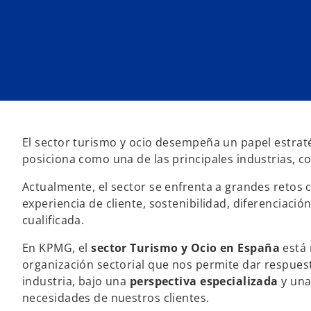
u
u
u
n
n
n
a
a
a
p
p
p
e
e
e
s
s
s
t
t
t
a
a
a
ñ
ñ
ñ
a
a
a
n
n
n
u
u
u
e
e
e
v
v
v
a
a
a
El sector turismo y ocio desempeña un papel estraté
posiciona como una de las principales industrias, co
Actualmente, el sector se enfrenta a grandes retos c
experiencia de cliente, sostenibilidad, diferenciac
cualificada.
En KPMG, el
sector Turismo y Ocio
en España
está 
organización sectorial que nos permite dar respuesta
industria, bajo una
perspectiva especializada
y una
necesidades de nuestros clientes.